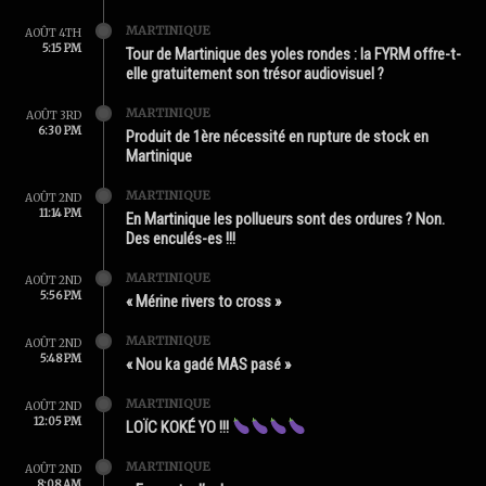
MARTINIQUE
AOÛT 4TH
5:15 PM
Tour de Martinique des yoles rondes : la FYRM offre-t-
elle gratuitement son trésor audiovisuel ?
MARTINIQUE
AOÛT 3RD
6:30 PM
Produit de 1ère nécessité en rupture de stock en
Martinique
MARTINIQUE
AOÛT 2ND
11:14 PM
En Martinique les pollueurs sont des ordures ? Non.
Des enculés-es !!!
MARTINIQUE
AOÛT 2ND
5:56 PM
« Mérine rivers to cross »
MARTINIQUE
AOÛT 2ND
5:48 PM
« Nou ka gadé MAS pasé »
MARTINIQUE
AOÛT 2ND
12:05 PM
LOÏC KOKÉ YO !!!
MARTINIQUE
AOÛT 2ND
8:08 AM