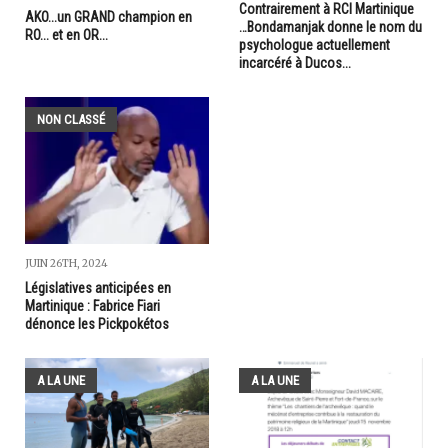
Contrairement à RCI Martinique
AKO...un GRAND champion en
…Bondamanjak donne le nom du
RO... et en OR...
psychologue actuellement
incarcéré à Ducos...
NON CLASSÉ
JUIN 26TH, 2024
Législatives anticipées en
Martinique : Fabrice Fiari
dénonce les Pickpokétos
A LA UNE
A LA UNE