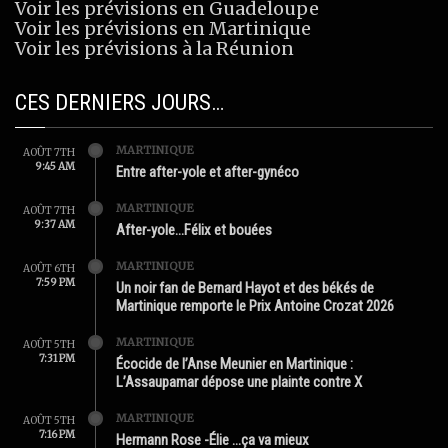
Voir les prévisions en Guadeloupe
Voir les prévisions en Martinique
Voir les prévisions à la Réunion
CES DERNIERS JOURS…
MARTINIQUE
AOÛT 7TH
9:45 AM
Entre after-yole et after-gynéco
MARTINIQUE
AOÛT 7TH
9:37 AM
After-yole…Félix et bouées
MARTINIQUE
AOÛT 6TH
7:59 PM
Un noir fan de Bernard Hayot et des békés de
Martinique remporte le Prix Antoine Crozat 2026
MARTINIQUE
AOÛT 5TH
7:31 PM
Écocide de l’Anse Meunier en Martinique :
L’Assaupamar dépose une plainte contre X
MARTINIQUE
AOÛT 5TH
7:16 PM
Hermann Rose -Élie …ça va mieux