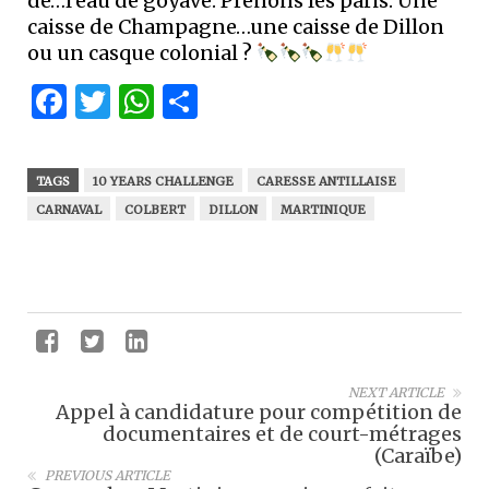
de…l’eau de goyave. Prenons les paris. Une
caisse de Champagne…une caisse de Dillon
ou un casque colonial ?
Facebook
Twitter
WhatsApp
Partager
TAGS
10 YEARS CHALLENGE
CARESSE ANTILLAISE
CARNAVAL
COLBERT
DILLON
MARTINIQUE
NEXT ARTICLE
Appel à candidature pour compétition de
documentaires et de court-métrages
(Caraïbe)
PREVIOUS ARTICLE