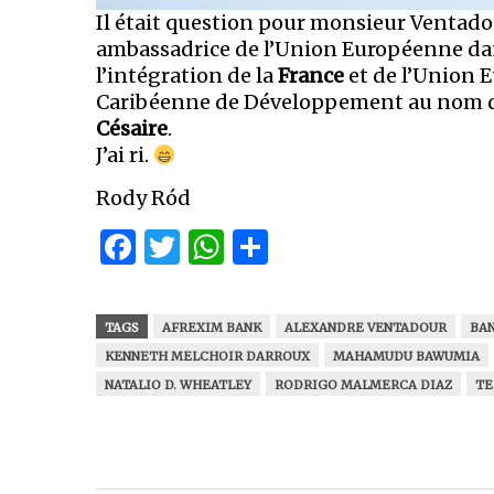
Il était question pour monsieur Venta
ambassadrice de l’Union Européenne dans
l’intégration de la
France
et de l’Union 
Caribéenne de Développement au nom de 
Césaire
.
J’ai ri.
Rody Ród
Facebook
Twitter
WhatsApp
Partager
TAGS
AFREXIM BANK
ALEXANDRE VENTADOUR
BA
KENNETH MELCHOIR DARROUX
MAHAMUDU BAWUMIA
NATALIO D. WHEATLEY
RODRIGO MALMERCA DIAZ
TE