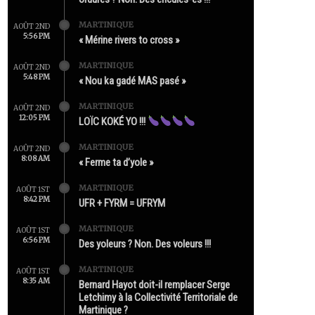
MARTINIQUE
AOÛT 2ND
5:56 PM
« Mérine rivers to cross »
MARTINIQUE
AOÛT 2ND
5:48 PM
« Nou ka gadé MAS pasé »
MARTINIQUE
AOÛT 2ND
12:05 PM
LOÏC KOKÉ YO !!!
MARTINIQUE
AOÛT 2ND
8:08 AM
« Ferme ta d’yole »
MARTINIQUE
AOÛT 1ST
8:42 PM
UFR + FYRM = UFRYM
MARTINIQUE
AOÛT 1ST
6:56 PM
Des yoleurs ? Non. Des voleurs !!!
MARTINIQUE
AOÛT 1ST
8:35 AM
Bernard Hayot doit-il remplacer Serge
Letchimy à la Collectivité Territoriale de
Martinique ?