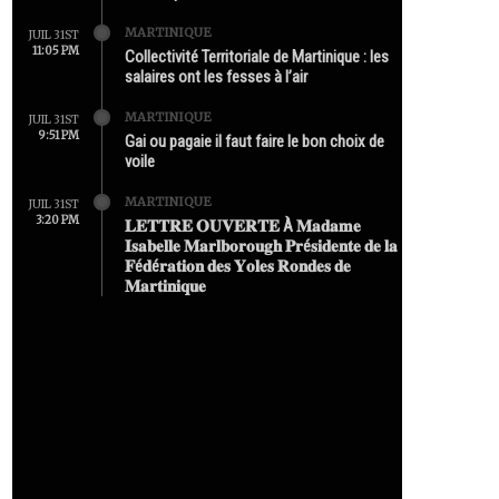
MARTINIQUE
JUIL 31ST
11:05 PM
Collectivité Territoriale de Martinique : les
salaires ont les fesses à l’air
MARTINIQUE
JUIL 31ST
9:51 PM
Gai ou pagaie il faut faire le bon choix de
voile
MARTINIQUE
JUIL 31ST
3:20 PM
𝐋𝐄𝐓𝐓𝐑𝐄 𝐎𝐔𝐕𝐄𝐑𝐓𝐄 À 𝐌𝐚𝐝𝐚𝐦𝐞
𝐈𝐬𝐚𝐛𝐞𝐥𝐥𝐞 𝐌𝐚𝐫𝐥𝐛𝐨𝐫𝐨𝐮𝐠𝐡 𝐏𝐫é𝐬𝐢𝐝𝐞𝐧𝐭𝐞 𝐝𝐞 𝐥𝐚
𝐅é𝐝é𝐫𝐚𝐭𝐢𝐨𝐧 𝐝𝐞𝐬 𝐘𝐨𝐥𝐞𝐬 𝐑𝐨𝐧𝐝𝐞𝐬 𝐝𝐞
𝐌𝐚𝐫𝐭𝐢𝐧𝐢𝐪𝐮𝐞