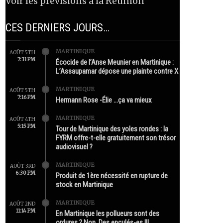
Voir les prévisions à la Réunion
CES DERNIERS JOURS…
MARTINIQUE
AOÛT 5TH
7:31 PM
Écocide de l’Anse Meunier en Martinique :
L’Assaupamar dépose une plainte contre X
MARTINIQUE
AOÛT 5TH
7:16 PM
Hermann Rose -Élie …ça va mieux
MARTINIQUE
AOÛT 4TH
5:15 PM
Tour de Martinique des yoles rondes : la
FYRM offre-t-elle gratuitement son trésor
audiovisuel ?
MARTINIQUE
AOÛT 3RD
6:30 PM
Produit de 1ère nécessité en rupture de
stock en Martinique
MARTINIQUE
AOÛT 2ND
11:14 PM
En Martinique les pollueurs sont des
ordures ? Non. Des enculés-es !!!