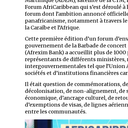
Martinique (ADEM), satellite de la CTM, 
Forum AfriCaribbean qui s’est déroulé à l
forum dont l’ambition annoncé officielle
panafricanisme, notamment à travers le 
la Caraïbe et l’Afrique.
Cette première édition d’un forum d’en
gouvernement de la Barbade de concert a
(Afrexim Bank) a accueillit plus de 1000 
représentants de différents ministères,
intergouvernementales tel que l’Union A
sociétés et d’institutions financières ca
Il était question de commémorations, d
décolonisation, de non-alignement, de s
économique, d’ancrage culturel, de retou
d’exemptions de visas, de lignes aérien
entre les communautés.