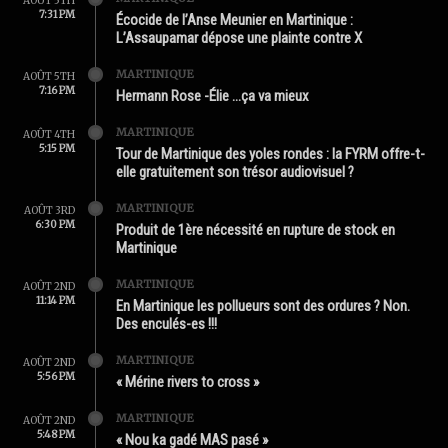
AOÛT 5TH
7:31 PM
Écocide de l’Anse Meunier en Martinique :
L’Assaupamar dépose une plainte contre X
MARTINIQUE
AOÛT 5TH
7:16 PM
Hermann Rose -Élie …ça va mieux
MARTINIQUE
AOÛT 4TH
5:15 PM
Tour de Martinique des yoles rondes : la FYRM offre-t-
elle gratuitement son trésor audiovisuel ?
MARTINIQUE
AOÛT 3RD
6:30 PM
Produit de 1ère nécessité en rupture de stock en
Martinique
MARTINIQUE
AOÛT 2ND
11:14 PM
En Martinique les pollueurs sont des ordures ? Non.
Des enculés-es !!!
MARTINIQUE
AOÛT 2ND
5:56 PM
« Mérine rivers to cross »
MARTINIQUE
AOÛT 2ND
5:48 PM
« Nou ka gadé MAS pasé »