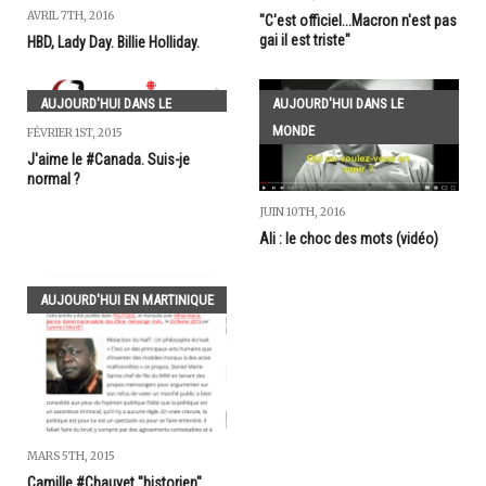
AVRIL 7TH, 2016
"C'est officiel...Macron n'est pas
gai il est triste"
HBD, Lady Day. Billie Holliday.
AUJOURD'HUI DANS LE
AUJOURD'HUI DANS LE
MONDE
MONDE
FÉVRIER 1ST, 2015
J'aime le #Canada. Suis-je
normal ?
JUIN 10TH, 2016
Ali : le choc des mots (vidéo)
AUJOURD'HUI EN MARTINIQUE
MARS 5TH, 2015
Camille #Chauvet "historien"