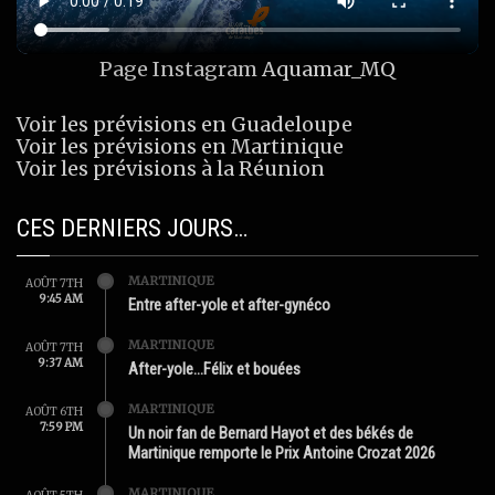
Page Instagram
Aquamar_MQ
Voir les prévisions en Guadeloupe
Voir les prévisions en Martinique
Voir les prévisions à la Réunion
CES DERNIERS JOURS…
MARTINIQUE
AOÛT 7TH
9:45 AM
Entre after-yole et after-gynéco
MARTINIQUE
AOÛT 7TH
9:37 AM
After-yole…Félix et bouées
MARTINIQUE
AOÛT 6TH
7:59 PM
Un noir fan de Bernard Hayot et des békés de
Martinique remporte le Prix Antoine Crozat 2026
MARTINIQUE