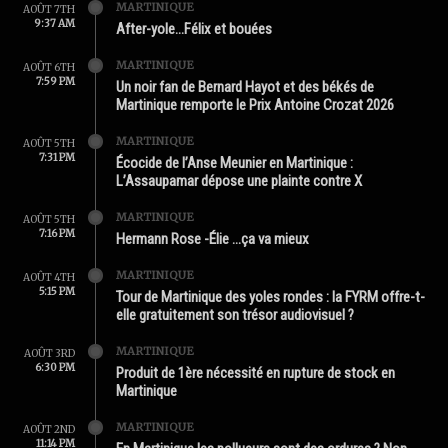
MARTINIQUE
AOÛT 7TH
9:37 AM
After-yole…Félix et bouées
MARTINIQUE
AOÛT 6TH
7:59 PM
Un noir fan de Bernard Hayot et des békés de
Martinique remporte le Prix Antoine Crozat 2026
MARTINIQUE
AOÛT 5TH
7:31 PM
Écocide de l’Anse Meunier en Martinique :
L’Assaupamar dépose une plainte contre X
MARTINIQUE
AOÛT 5TH
7:16 PM
Hermann Rose -Élie …ça va mieux
MARTINIQUE
AOÛT 4TH
5:15 PM
Tour de Martinique des yoles rondes : la FYRM offre-t-
elle gratuitement son trésor audiovisuel ?
MARTINIQUE
AOÛT 3RD
6:30 PM
Produit de 1ère nécessité en rupture de stock en
Martinique
MARTINIQUE
AOÛT 2ND
11:14 PM