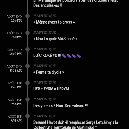
En Martinique les pollueurs sont des ordures ? Non.
Des enculés-es !!!
MARTINIQUE
AOÛT 2ND
5:56 PM
« Mérine rivers to cross »
MARTINIQUE
AOÛT 2ND
5:48 PM
« Nou ka gadé MAS pasé »
MARTINIQUE
AOÛT 2ND
12:05 PM
LOÏC KOKÉ YO !!!
MARTINIQUE
AOÛT 2ND
8:08 AM
« Ferme ta d’yole »
MARTINIQUE
AOÛT 1ST
8:42 PM
UFR + FYRM = UFRYM
MARTINIQUE
AOÛT 1ST
6:56 PM
Des yoleurs ? Non. Des voleurs !!!
MARTINIQUE
AOÛT 1ST
8:35 AM
Bernard Hayot doit-il remplacer Serge Letchimy à la
Collectivité Territoriale de Martinique ?