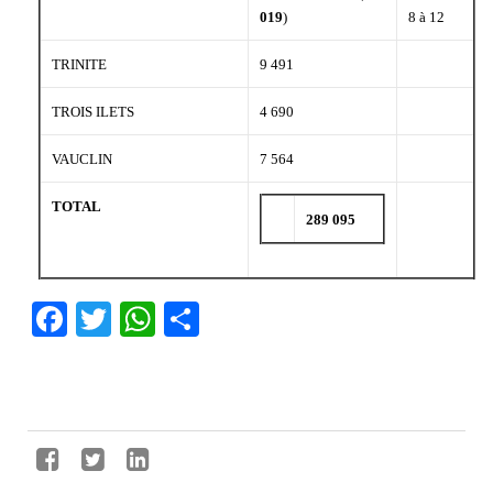
019
)
8 à 12
TRINITE
9 491
TROIS ILETS
4 690
VAUCLIN
7 564
TOTAL
289 095
Facebook
Twitter
WhatsApp
Partager