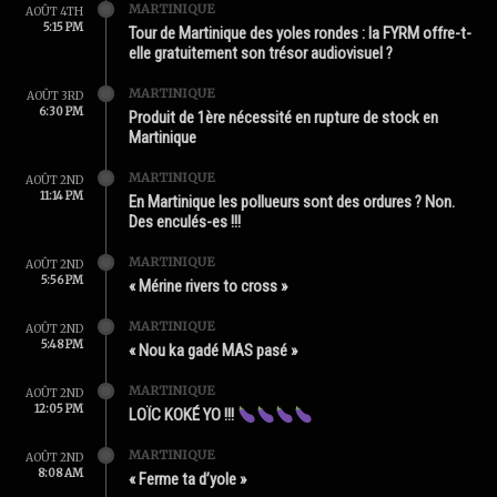
MARTINIQUE
AOÛT 4TH
5:15 PM
Tour de Martinique des yoles rondes : la FYRM offre-t-
elle gratuitement son trésor audiovisuel ?
MARTINIQUE
AOÛT 3RD
6:30 PM
Produit de 1ère nécessité en rupture de stock en
Martinique
MARTINIQUE
AOÛT 2ND
11:14 PM
En Martinique les pollueurs sont des ordures ? Non.
Des enculés-es !!!
MARTINIQUE
AOÛT 2ND
5:56 PM
« Mérine rivers to cross »
MARTINIQUE
AOÛT 2ND
5:48 PM
« Nou ka gadé MAS pasé »
MARTINIQUE
AOÛT 2ND
12:05 PM
LOÏC KOKÉ YO !!!
MARTINIQUE
AOÛT 2ND
8:08 AM
« Ferme ta d’yole »