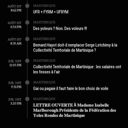
MARTINIQUE
AOÛT 1ST
8:42 PM
UFR + FYRM = UFRYM
MARTINIQUE
AOÛT 1ST
6:56 PM
Des yoleurs ? Non. Des voleurs !!!
MARTINIQUE
AOÛT 1ST
8:35 AM
Bernard Hayot doit-il remplacer Serge Letchimy à la
Collectivité Territoriale de Martinique ?
MARTINIQUE
JUIL 31ST
11:05 PM
Collectivité Territoriale de Martinique : les salaires ont
les fesses à l’air
MARTINIQUE
JUIL 31ST
9:51 PM
Gai ou pagaie il faut faire le bon choix de voile
MARTINIQUE
JUIL 31ST
3:20 PM
𝐋𝐄𝐓𝐓𝐑𝐄 𝐎𝐔𝐕𝐄𝐑𝐓𝐄 À 𝐌𝐚𝐝𝐚𝐦𝐞 𝐈𝐬𝐚𝐛𝐞𝐥𝐥𝐞
𝐌𝐚𝐫𝐥𝐛𝐨𝐫𝐨𝐮𝐠𝐡 𝐏𝐫é𝐬𝐢𝐝𝐞𝐧𝐭𝐞 𝐝𝐞 𝐥𝐚 𝐅é𝐝é𝐫𝐚𝐭𝐢𝐨𝐧 𝐝𝐞𝐬
𝐘𝐨𝐥𝐞𝐬 𝐑𝐨𝐧𝐝𝐞𝐬 𝐝𝐞 𝐌𝐚𝐫𝐭𝐢𝐧𝐢𝐪𝐮𝐞