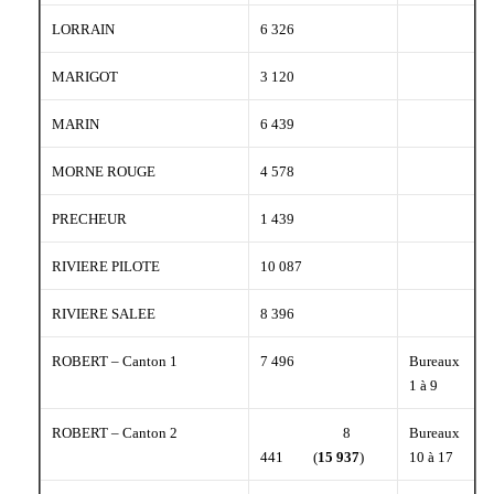
LORRAIN
6 326
MARIGOT
3 120
MARIN
6 439
MORNE ROUGE
4 578
PRECHEUR
1 439
RIVIERE PILOTE
10 087
RIVIERE SALEE
8 396
ROBERT – Canton 1
7 496
Bureaux
1 à 9
ROBERT – Canton 2
8
Bureaux
441 (
15 937
)
10 à 17