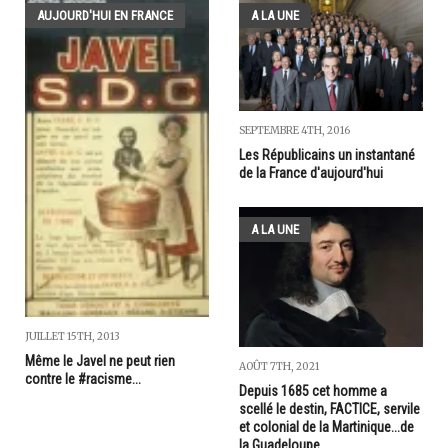
AUJOURD'HUI EN FRANCE
A LA UNE
SEPTEMBRE 4TH, 2016
Les Républicains un instantané
de la France d'aujourd'hui
A LA UNE
JUILLET 15TH, 2013
Même le Javel ne peut rien
AOÛT 7TH, 2021
contre le #racisme...
Depuis 1685 cet homme a
scellé le destin, FACTICE, servile
et colonial de la Martinique...de
la Guadeloupe...