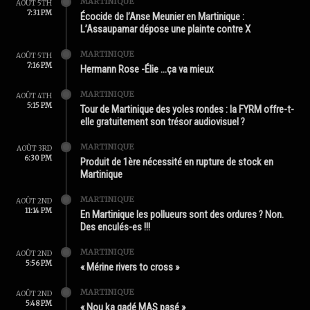
MARTINIQUE
AOÛT 5TH
7:31 PM
Écocide de l’Anse Meunier en Martinique :
L’Assaupamar dépose une plainte contre X
MARTINIQUE
AOÛT 5TH
7:16 PM
Hermann Rose -Élie …ça va mieux
MARTINIQUE
AOÛT 4TH
5:15 PM
Tour de Martinique des yoles rondes : la FYRM offre-t-
elle gratuitement son trésor audiovisuel ?
MARTINIQUE
AOÛT 3RD
6:30 PM
Produit de 1ère nécessité en rupture de stock en
Martinique
MARTINIQUE
AOÛT 2ND
11:14 PM
En Martinique les pollueurs sont des ordures ? Non.
Des enculés-es !!!
MARTINIQUE
AOÛT 2ND
5:56 PM
« Mérine rivers to cross »
MARTINIQUE
AOÛT 2ND
5:48 PM
« Nou ka gadé MAS pasé »