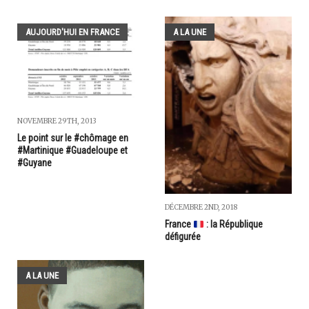
AUJOURD'HUI EN FRANCE
A LA UNE
NOVEMBRE 29TH, 2013
Le point sur le #chômage en
#Martinique #Guadeloupe et
#Guyane
DÉCEMBRE 2ND, 2018
France
: la République
défigurée
A LA UNE