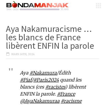
Aya Nakamuracisme …
les blancs de France
libèrent ENFIN la parole
MARS 16TH, 2024
Aya
#Nakamura
/Édith
#Piaf
/
#Paris2024
quand les
blancs (ces
#racistes
) libèrent
ENFIN la parole.
#France
@AyaNakamuraa
#racisme