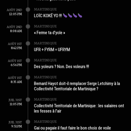
MARTINIQUE
AOÛT 2ND
12:05 PM
LOÏC KOKÉ YO !!!
MARTINIQUE
AOÛT 2ND
8:08 AM
« Ferme ta d’yole »
MARTINIQUE
AOÛT 1ST
8:42 PM
UFR + FYRM = UFRYM
MARTINIQUE
AOÛT 1ST
6:56 PM
Des yoleurs ? Non. Des voleurs !!!
MARTINIQUE
AOÛT 1ST
8:35 AM
Bernard Hayot doit-il remplacer Serge Letchimy à la
Collectivité Territoriale de Martinique ?
MARTINIQUE
JUIL 31ST
11:05 PM
Collectivité Territoriale de Martinique : les salaires ont
les fesses à l’air
MARTINIQUE
JUIL 31ST
9:51 PM
Gai ou pagaie il faut faire le bon choix de voile