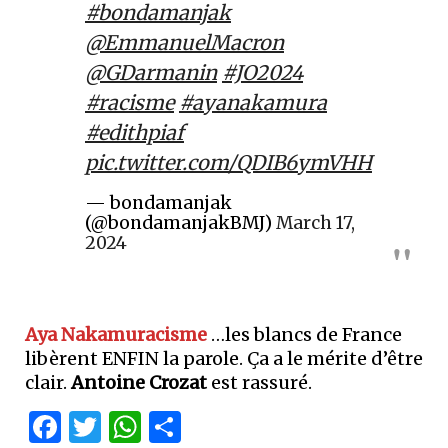
#bondamanjak
@EmmanuelMacron
@GDarmanin
#JO2024
#racisme
#ayanakamura
#edithpiaf
pic.twitter.com/QDIB6ymVHH
— bondamanjak
(@bondamanjakBMJ)
March 17,
2024
Aya Nakamuracisme
…les blancs de France
libèrent ENFIN la parole. Ça a le mérite d’être
clair.
Antoine Crozat
est rassuré.
Facebook
Twitter
WhatsApp
Partager