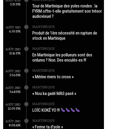
AOÛT 4TH
5:15 PM
Tour de Martinique des yoles rondes : la
FYRM offre-t-elle gratuitement son trésor
audiovisuel ?
MARTINIQUE
AOÛT 3RD
6:30 PM
Produit de 1ère nécessité en rupture de
stock en Martinique
MARTINIQUE
AOÛT 2ND
11:14 PM
En Martinique les pollueurs sont des
ordures ? Non. Des enculés-es !!!
MARTINIQUE
AOÛT 2ND
5:56 PM
« Mérine rivers to cross »
MARTINIQUE
AOÛT 2ND
5:48 PM
« Nou ka gadé MAS pasé »
MARTINIQUE
AOÛT 2ND
12:05 PM
LOÏC KOKÉ YO !!!
MARTINIQUE
AOÛT 2ND
8:08 AM
« Ferme ta d’yole »