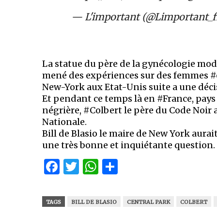
— L'important (@Limportant_f
La statue du père de la gynécologie mo
mené des expériences sur des femmes #esc
New-York aux Etat-Unis suite a une décis
Et pendant ce temps là en #France, pays à
négrière, #Colbert le père du Code Noir
Nationale.
Bill de Blasio le maire de New York aura
une très bonne et inquiétante question.
Facebook
Twitter
WhatsApp
Partager
TAGS
BILL DE BLASIO
CENTRAL PARK
COLBERT