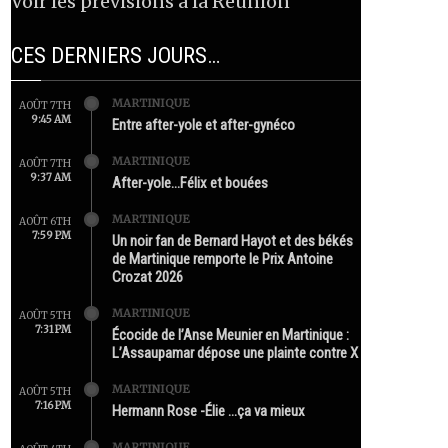
Voir les prévisions à la Réunion
CES DERNIERS JOURS…
MARTINIQUE
AOÛT 7TH
9:45 AM
Entre after-yole et after-gynéco
MARTINIQUE
AOÛT 7TH
9:37 AM
After-yole…Félix et bouées
MARTINIQUE
AOÛT 6TH
7:59 PM
Un noir fan de Bernard Hayot et des békés
de Martinique remporte le Prix Antoine
Crozat 2026
MARTINIQUE
AOÛT 5TH
7:31 PM
Écocide de l’Anse Meunier en Martinique :
L’Assaupamar dépose une plainte contre X
MARTINIQUE
AOÛT 5TH
7:16 PM
Hermann Rose -Élie …ça va mieux
MARTINIQUE