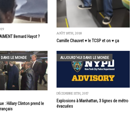
019
AOÛT 18TH, 2018
AIMENT Bernard Hayot ?
Camille Chauvet ♥️ le TCSP et on ♥️ ça
 DANS LE MONDE
AUJOURD'HUI DANS LE MONDE
DÉCEMBRE 11TH, 2017
Explosions à Manhattan, 3 lignes de métro
e : Hillary Clinton prend le
évacuées
français