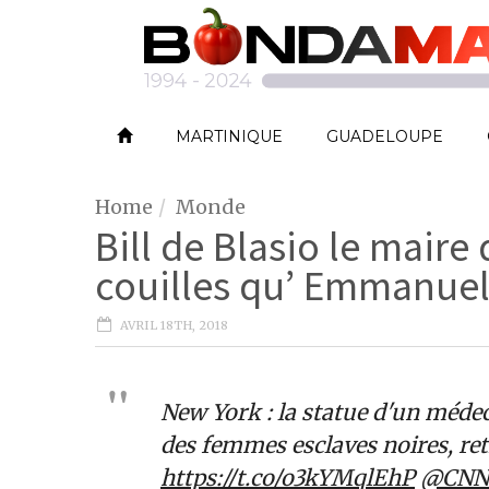
MARTINIQUE
GUADELOUPE
Home
Monde
Bill de Blasio le maire 
couilles qu’ Emmanuel
AVRIL 18TH, 2018
New York : la statue d'un méde
des femmes esclaves noires, ret
https://t.co/o3kYMqlEhP
@CNN