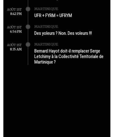
MARTINIQUE
AOÛT 1ST
8:42 PM
UFR + FYRM = UFRYM
MARTINIQUE
AOÛT 1ST
6:56 PM
Des yoleurs ? Non. Des voleurs !!!
MARTINIQUE
AOÛT 1ST
8:35 AM
Bernard Hayot doit-il remplacer Serge
Letchimy à la Collectivité Territoriale de
Martinique ?