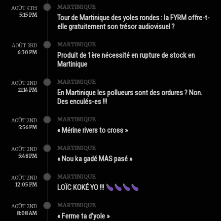
MARTINIQUE
AOÛT 4TH
5:15 PM
Tour de Martinique des yoles rondes : la FYRM offre-t-
elle gratuitement son trésor audiovisuel ?
MARTINIQUE
AOÛT 3RD
6:30 PM
Produit de 1ère nécessité en rupture de stock en
Martinique
MARTINIQUE
AOÛT 2ND
11:14 PM
En Martinique les pollueurs sont des ordures ? Non.
Des enculés-es !!!
MARTINIQUE
AOÛT 2ND
5:56 PM
« Mérine rivers to cross »
MARTINIQUE
AOÛT 2ND
5:48 PM
« Nou ka gadé MAS pasé »
MARTINIQUE
AOÛT 2ND
12:05 PM
LOÏC KOKÉ YO !!!
MARTINIQUE
AOÛT 2ND
8:08 AM
« Ferme ta d’yole »