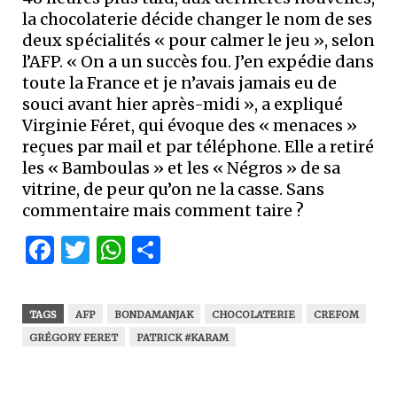
la chocolaterie décide changer le nom de ses
deux spécialités « pour calmer le jeu », selon
l’AFP. « On a un succès fou. J’en expédie dans
toute la France et je n’avais jamais eu de
souci avant hier après-midi », a expliqué
Virginie Féret, qui évoque des « menaces »
reçues par mail et par téléphone. Elle a retiré
les « Bamboulas » et les « Négros » de sa
vitrine, de peur qu’on ne la casse. Sans
commentaire mais comment taire ?
Facebook
Twitter
WhatsApp
Partager
TAGS
AFP
BONDAMANJAK
CHOCOLATERIE
CREFOM
GRÉGORY FERET
PATRICK #KARAM