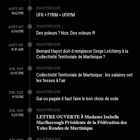
MARTINIQUE
AOÛT 1ST
8:42 PM
UFR + FYRM = UFRYM
MARTINIQUE
AOÛT 1ST
6:56 PM
Des yoleurs ? Non. Des voleurs !!!
MARTINIQUE
AOÛT 1ST
8:35 AM
Bernard Hayot doit-il remplacer Serge Letchimy à la
Collectivité Territoriale de Martinique ?
MARTINIQUE
JUIL 31ST
11:05 PM
Collectivité Territoriale de Martinique : les salaires ont
les fesses à l’air
MARTINIQUE
JUIL 31ST
9:51 PM
Gai ou pagaie il faut faire le bon choix de voile
MARTINIQUE
JUIL 31ST
3:20 PM
𝐋𝐄𝐓𝐓𝐑𝐄 𝐎𝐔𝐕𝐄𝐑𝐓𝐄 À 𝐌𝐚𝐝𝐚𝐦𝐞 𝐈𝐬𝐚𝐛𝐞𝐥𝐥𝐞
𝐌𝐚𝐫𝐥𝐛𝐨𝐫𝐨𝐮𝐠𝐡 𝐏𝐫é𝐬𝐢𝐝𝐞𝐧𝐭𝐞 𝐝𝐞 𝐥𝐚 𝐅é𝐝é𝐫𝐚𝐭𝐢𝐨𝐧 𝐝𝐞𝐬
𝐘𝐨𝐥𝐞𝐬 𝐑𝐨𝐧𝐝𝐞𝐬 𝐝𝐞 𝐌𝐚𝐫𝐭𝐢𝐧𝐢𝐪𝐮𝐞
MARTINIQUE