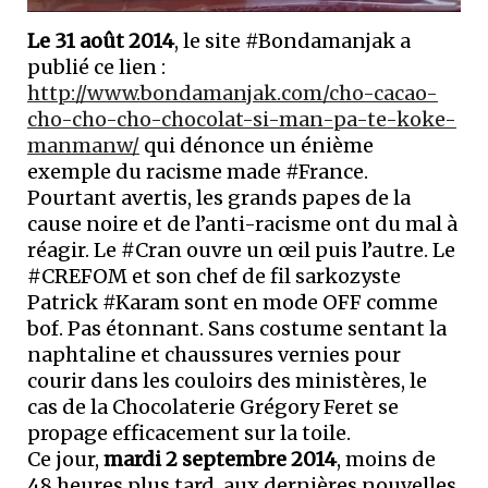
Le 31 août 2014
, le site #Bondamanjak a
publié ce lien :
http://www.bondamanjak.com/cho-cacao-
cho-cho-cho-chocolat-si-man-pa-te-koke-
manmanw/
qui dénonce un énième
exemple du racisme made #France.
Pourtant avertis, les grands papes de la
cause noire et de l’anti-racisme ont du mal à
réagir. Le #Cran ouvre un œil puis l’autre. Le
#CREFOM et son chef de fil sarkozyste
Patrick #Karam sont en mode OFF comme
bof. Pas étonnant. Sans costume sentant la
naphtaline et chaussures vernies pour
courir dans les couloirs des ministères, le
cas de la Chocolaterie Grégory Feret se
propage efficacement sur la toile.
Ce jour,
mardi 2 septembre 2014
, moins de
48 heures plus tard, aux dernières nouvelles,