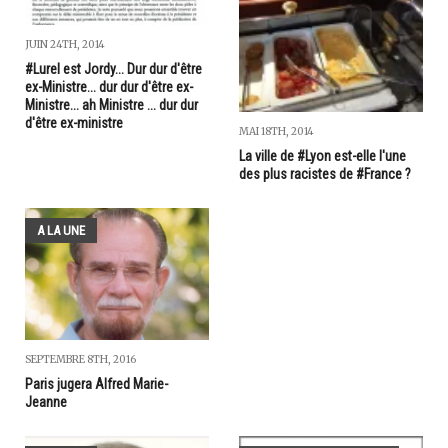
JUIN 24TH, 2014
#Lurel est Jordy... Dur dur d'être
ex-Ministre... dur dur d'être ex-
Ministre... ah Ministre ... dur dur
d'être ex-ministre
MAI 18TH, 2014
La ville de #Lyon est-elle l'une
des plus racistes de #France ?
A LA UNE
SEPTEMBRE 8TH, 2016
Paris jugera Alfred Marie-
Jeanne