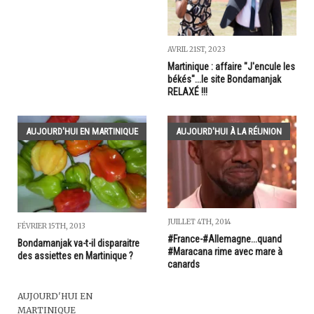
AVRIL 21ST, 2023
Martinique : affaire "J'encule les
békés"...le site Bondamanjak
RELAXÉ !!!
AUJOURD'HUI EN MARTINIQUE
AUJOURD'HUI À LA RÉUNION
JUILLET 4TH, 2014
FÉVRIER 15TH, 2013
#France-#Allemagne...quand
Bondamanjak va-t-il disparaitre
#Maracana rime avec mare à
des assiettes en Martinique ?
canards
AUJOURD'HUI EN
MARTINIQUE