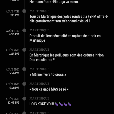
7:16 PM
Hermann Rose -Élie …ça va mieux
MARTINIQUE
AOÛT 4TH
5:15 PM
Tour de Martinique des yoles rondes : la FYRM offre-t-
elle gratuitement son trésor audiovisuel ?
MARTINIQUE
AOÛT 3RD
6:30 PM
Produit de 1ère nécessité en rupture de stock en
Martinique
MARTINIQUE
AOÛT 2ND
11:14 PM
En Martinique les pollueurs sont des ordures ? Non.
Des enculés-es !!!
MARTINIQUE
AOÛT 2ND
5:56 PM
« Mérine rivers to cross »
MARTINIQUE
AOÛT 2ND
5:48 PM
« Nou ka gadé MAS pasé »
MARTINIQUE
AOÛT 2ND
12:05 PM
LOÏC KOKÉ YO !!!
MARTINIQUE
AOÛT 2ND