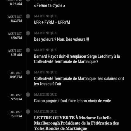
8:08 AM
« Ferme ta d’yole »
MARTINIQUE
AOÛT 1ST
8:42 PM
UFR + FYRM = UFRYM
MARTINIQUE
AOÛT 1ST
6:56 PM
Des yoleurs ? Non. Des voleurs !!!
MARTINIQUE
AOÛT 1ST
8:35 AM
Bernard Hayot doit-il remplacer Serge Letchimy à la
Collectivité Territoriale de Martinique ?
MARTINIQUE
JUIL 31ST
11:05 PM
Collectivité Territoriale de Martinique : les salaires ont
les fesses à l’air
MARTINIQUE
JUIL 31ST
9:51 PM
Gai ou pagaie il faut faire le bon choix de voile
MARTINIQUE
JUIL 31ST
3:20 PM
𝐋𝐄𝐓𝐓𝐑𝐄 𝐎𝐔𝐕𝐄𝐑𝐓𝐄 À 𝐌𝐚𝐝𝐚𝐦𝐞 𝐈𝐬𝐚𝐛𝐞𝐥𝐥𝐞
𝐌𝐚𝐫𝐥𝐛𝐨𝐫𝐨𝐮𝐠𝐡 𝐏𝐫é𝐬𝐢𝐝𝐞𝐧𝐭𝐞 𝐝𝐞 𝐥𝐚 𝐅é𝐝é𝐫𝐚𝐭𝐢𝐨𝐧 𝐝𝐞𝐬
𝐘𝐨𝐥𝐞𝐬 𝐑𝐨𝐧𝐝𝐞𝐬 𝐝𝐞 𝐌𝐚𝐫𝐭𝐢𝐧𝐢𝐪𝐮𝐞