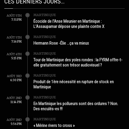
CES DERNIERS JOURS…
MARTINIQUE
AOÛT 5TH
7:31 PM
Écocide de l’Anse Meunier en Martinique :
L’Assaupamar dépose une plainte contre X
MARTINIQUE
AOÛT 5TH
7:16 PM
Hermann Rose -Élie …ça va mieux
MARTINIQUE
AOÛT 4TH
5:15 PM
Tour de Martinique des yoles rondes : la FYRM offre-t-
elle gratuitement son trésor audiovisuel ?
MARTINIQUE
AOÛT 3RD
6:30 PM
Produit de 1ère nécessité en rupture de stock en
Martinique
MARTINIQUE
AOÛT 2ND
11:14 PM
En Martinique les pollueurs sont des ordures ? Non.
Des enculés-es !!!
MARTINIQUE
AOÛT 2ND
5:56 PM
« Mérine rivers to cross »