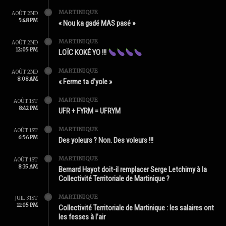
MARTINIQUE
AOÛT 2ND
5:48 PM
« Nou ka gadé MAS pasé »
MARTINIQUE
AOÛT 2ND
12:05 PM
LOÏC KOKÉ YO !!!
MARTINIQUE
AOÛT 2ND
8:08 AM
« Ferme ta d’yole »
MARTINIQUE
AOÛT 1ST
8:42 PM
UFR + FYRM = UFRYM
MARTINIQUE
AOÛT 1ST
6:56 PM
Des yoleurs ? Non. Des voleurs !!!
MARTINIQUE
AOÛT 1ST
8:35 AM
Bernard Hayot doit-il remplacer Serge Letchimy à la
Collectivité Territoriale de Martinique ?
MARTINIQUE
JUIL 31ST
11:05 PM
Collectivité Territoriale de Martinique : les salaires ont
les fesses à l’air