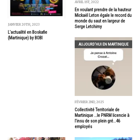
AVRIL 1ST, 2022
En voulant prendre de la hauteur
Mickaël Leton égale le record du
monde du saut en largeur de
JANVIER 20TH, 2023
Serge Letchimy
L'actualité en Boskafie
(Martinique) by BOBI
AUJOURD'HUI EN MARTINIQUE
FÉVRIER 2ND, 2025
Collectivité Territoriale de
Martinique ...le PNRM licencie à
l'insu de son plein gré...46
employés