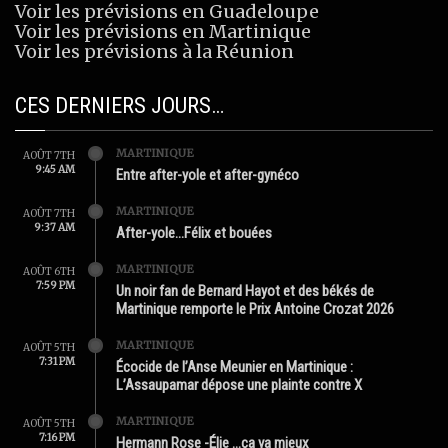
Voir les prévisions en Guadeloupe
Voir les prévisions en Martinique
Voir les prévisions à la Réunion
CES DERNIERS JOURS…
MARTINIQUE
AOÛT 7TH
9:45 AM
Entre after-yole et after-gynéco
MARTINIQUE
AOÛT 7TH
9:37 AM
After-yole…Félix et bouées
MARTINIQUE
AOÛT 6TH
7:59 PM
Un noir fan de Bernard Hayot et des békés de
Martinique remporte le Prix Antoine Crozat 2026
MARTINIQUE
AOÛT 5TH
7:31 PM
Écocide de l’Anse Meunier en Martinique :
L’Assaupamar dépose une plainte contre X
MARTINIQUE
AOÛT 5TH
7:16 PM
Hermann Rose -Élie …ça va mieux