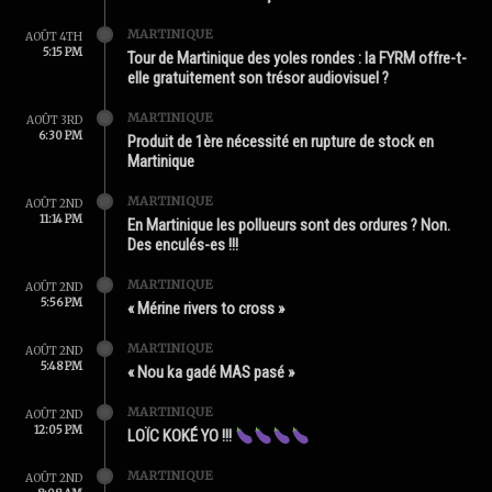
MARTINIQUE
AOÛT 4TH
5:15 PM
Tour de Martinique des yoles rondes : la FYRM offre-t-
elle gratuitement son trésor audiovisuel ?
MARTINIQUE
AOÛT 3RD
6:30 PM
Produit de 1ère nécessité en rupture de stock en
Martinique
MARTINIQUE
AOÛT 2ND
11:14 PM
En Martinique les pollueurs sont des ordures ? Non.
Des enculés-es !!!
MARTINIQUE
AOÛT 2ND
5:56 PM
« Mérine rivers to cross »
MARTINIQUE
AOÛT 2ND
5:48 PM
« Nou ka gadé MAS pasé »
MARTINIQUE
AOÛT 2ND
12:05 PM
LOÏC KOKÉ YO !!!
MARTINIQUE
AOÛT 2ND