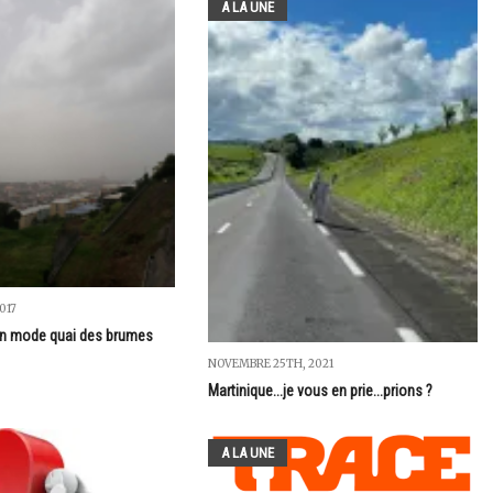
A LA UNE
017
en mode quai des brumes
NOVEMBRE 25TH, 2021
Martinique...je vous en prie...prions ?
A LA UNE