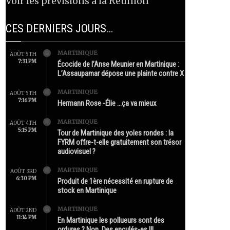
Voir les prévisions à la Réunion
CES DERNIERS JOURS…
MARTINIQUE
AOÛT 5TH
7:31 PM
Écocide de l’Anse Meunier en Martinique :
L’Assaupamar dépose une plainte contre X
MARTINIQUE
AOÛT 5TH
7:16 PM
Hermann Rose -Élie …ça va mieux
MARTINIQUE
AOÛT 4TH
5:15 PM
Tour de Martinique des yoles rondes : la
FYRM offre-t-elle gratuitement son trésor
audiovisuel ?
MARTINIQUE
AOÛT 3RD
6:30 PM
Produit de 1ère nécessité en rupture de
stock en Martinique
MARTINIQUE
AOÛT 2ND
11:14 PM
En Martinique les pollueurs sont des
ordures ? Non. Des enculés-es !!!