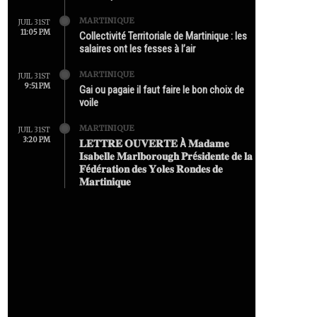
MARTINIQUE
JUIL 31ST
11:05 PM
Collectivité Territoriale de Martinique : les
salaires ont les fesses à l’air
MARTINIQUE
JUIL 31ST
9:51 PM
Gai ou pagaie il faut faire le bon choix de
voile
MARTINIQUE
JUIL 31ST
3:20 PM
𝐋𝐄𝐓𝐓𝐑𝐄 𝐎𝐔𝐕𝐄𝐑𝐓𝐄 À 𝐌𝐚𝐝𝐚𝐦𝐞
𝐈𝐬𝐚𝐛𝐞𝐥𝐥𝐞 𝐌𝐚𝐫𝐥𝐛𝐨𝐫𝐨𝐮𝐠𝐡 𝐏𝐫é𝐬𝐢𝐝𝐞𝐧𝐭𝐞 𝐝𝐞 𝐥𝐚
𝐅é𝐝é𝐫𝐚𝐭𝐢𝐨𝐧 𝐝𝐞𝐬 𝐘𝐨𝐥𝐞𝐬 𝐑𝐨𝐧𝐝𝐞𝐬 𝐝𝐞
𝐌𝐚𝐫𝐭𝐢𝐧𝐢𝐪𝐮𝐞