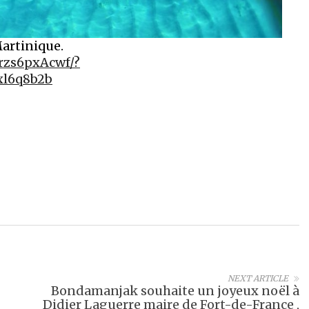
Martinique.
rzs6pxAcwf/?
xl6q8b2b
NEXT ARTICLE
Bondamanjak souhaite un joyeux noël à
Didier Laguerre maire de Fort-de-France ,