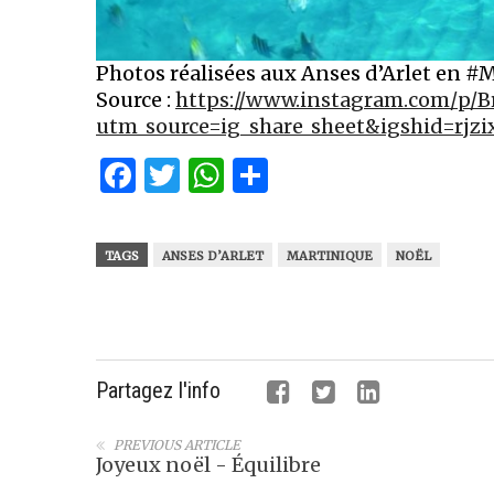
Photos réalisées aux Anses d’Arlet en #
Source :
https://www.instagram.com/p/B
utm_source=ig_share_sheet&igshid=rjzi
Facebook
Twitter
WhatsApp
Partager
TAGS
ANSES D’ARLET
MARTINIQUE
NOËL
Partagez l'info
PREVIOUS ARTICLE
Joyeux noël - Équilibre