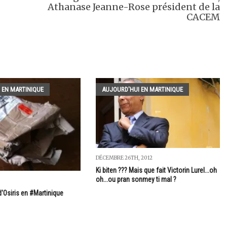
Athanase Jeanne-Rose président de la
CACEM
 EN MARTINIQUE
AUJOURD'HUI EN MARTINIQUE
DÉCEMBRE 26TH, 2012
Ki biten ??? Mais que fait Victorin Lurel...oh
oh...ou pran sonmey ti mal ?
3
'Osiris en #Martinique