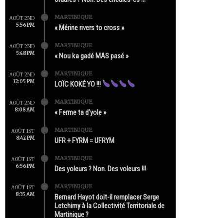
MARTINIQUE
AOÛT 2ND
5:56 PM
« Mérine rivers to cross »
MARTINIQUE
AOÛT 2ND
5:48 PM
« Nou ka gadé MAS pasé »
MARTINIQUE
AOÛT 2ND
12:05 PM
LOÏC KOKÉ YO !!!
MARTINIQUE
AOÛT 2ND
8:08 AM
« Ferme ta d’yole »
MARTINIQUE
AOÛT 1ST
8:42 PM
UFR + FYRM = UFRYM
MARTINIQUE
AOÛT 1ST
6:56 PM
Des yoleurs ? Non. Des voleurs !!!
MARTINIQUE
AOÛT 1ST
8:35 AM
Bernard Hayot doit-il remplacer Serge
Letchimy à la Collectivité Territoriale de
Martinique ?