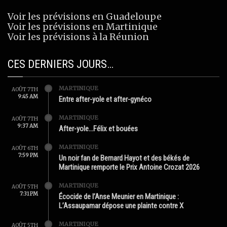
Voir les prévisions en Guadeloupe
Voir les prévisions en Martinique
Voir les prévisions à la Réunion
CES DERNIERS JOURS…
MARTINIQUE
AOÛT 7TH
9:45 AM
Entre after-yole et after-gynéco
MARTINIQUE
AOÛT 7TH
9:37 AM
After-yole…Félix et bouées
MARTINIQUE
AOÛT 6TH
7:59 PM
Un noir fan de Bernard Hayot et des békés de
Martinique remporte le Prix Antoine Crozat 2026
MARTINIQUE
AOÛT 5TH
7:31 PM
Écocide de l’Anse Meunier en Martinique :
L’Assaupamar dépose une plainte contre X
MARTINIQUE
AOÛT 5TH