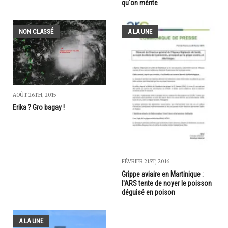
qu'on mérite
NON CLASSÉ
A LA UNE
AOÛT 26TH, 2015
Erika ? Gro bagay !
FÉVRIER 21ST, 2016
Grippe aviaire en Martinique :
l'ARS tente de noyer le poisson
déguisé en poison
A LA UNE