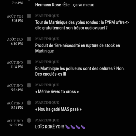
7:16 PM
Hermann Rose -Élie …ça va mieux
MARTINIQUE
AOÛT 4TH
5:15 PM
Tour de Martinique des yoles rondes : la FYRM offre-t-
elle gratuitement son trésor audiovisuel ?
MARTINIQUE
AOÛT 3RD
6:30 PM
Produit de 1ère nécessité en rupture de stock en
Martinique
MARTINIQUE
AOÛT 2ND
11:14 PM
En Martinique les pollueurs sont des ordures ? Non.
Des enculés-es !!!
MARTINIQUE
AOÛT 2ND
5:56 PM
« Mérine rivers to cross »
MARTINIQUE
AOÛT 2ND
5:48 PM
« Nou ka gadé MAS pasé »
MARTINIQUE
AOÛT 2ND
12:05 PM
LOÏC KOKÉ YO !!!