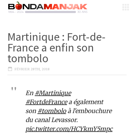
Martinique : Fort-de-
France a enfin son
tombolo
FÉVRIER 28TH, 2018
En
#Martinique
#FortdeFrance
a également
son
#tombolo
à l'embouchure
du canal Levassor.
pic.twitter.com/HCYkmY5mpc