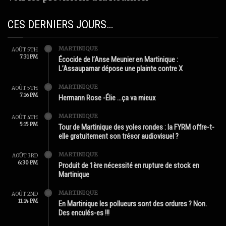
CES DERNIERS JOURS…
MARTINIQUE
AOÛT 5TH
7:31 PM
Écocide de l’Anse Meunier en Martinique :
L’Assaupamar dépose une plainte contre X
MARTINIQUE
AOÛT 5TH
7:16 PM
Hermann Rose -Élie …ça va mieux
MARTINIQUE
AOÛT 4TH
5:15 PM
Tour de Martinique des yoles rondes : la FYRM offre-t-
elle gratuitement son trésor audiovisuel ?
MARTINIQUE
AOÛT 3RD
6:30 PM
Produit de 1ère nécessité en rupture de stock en
Martinique
MARTINIQUE
AOÛT 2ND
11:14 PM
En Martinique les pollueurs sont des ordures ? Non.
Des enculés-es !!!