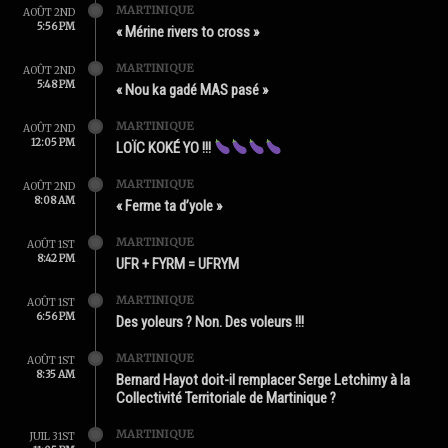
MARTINIQUE
AOÛT 2ND
5:56 PM
« Mérine rivers to cross »
MARTINIQUE
AOÛT 2ND
5:48 PM
« Nou ka gadé MAS pasé »
MARTINIQUE
AOÛT 2ND
12:05 PM
LOÏC KOKÉ YO !!!
MARTINIQUE
AOÛT 2ND
8:08 AM
« Ferme ta d’yole »
MARTINIQUE
AOÛT 1ST
8:42 PM
UFR + FYRM = UFRYM
MARTINIQUE
AOÛT 1ST
6:56 PM
Des yoleurs ? Non. Des voleurs !!!
MARTINIQUE
AOÛT 1ST
8:35 AM
Bernard Hayot doit-il remplacer Serge Letchimy à la
Collectivité Territoriale de Martinique ?
MARTINIQUE
JUIL 31ST