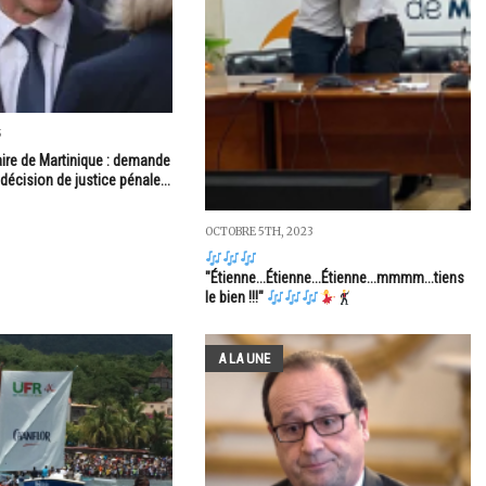
5
aire de Martinique : demande
décision de justice pénale...
OCTOBRE 5TH, 2023
"Étienne...Étienne...Étienne...mmmm...tiens
le bien !!!"
A LA UNE