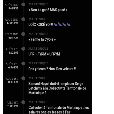
MARTINIQUE
AOÛT 2ND
5:48 PM
« Nou ka gadé MAS pasé »
MARTINIQUE
AOÛT 2ND
12:05 PM
LOÏC KOKÉ YO !!!
MARTINIQUE
AOÛT 2ND
8:08 AM
« Ferme ta d’yole »
MARTINIQUE
AOÛT 1ST
8:42 PM
UFR + FYRM = UFRYM
MARTINIQUE
AOÛT 1ST
6:56 PM
Des yoleurs ? Non. Des voleurs !!!
MARTINIQUE
AOÛT 1ST
8:35 AM
Bernard Hayot doit-il remplacer Serge
Letchimy à la Collectivité Territoriale de
Martinique ?
MARTINIQUE
JUIL 31ST
11:05 PM
Collectivité Territoriale de Martinique : les
salaires ont les fesses à l’air