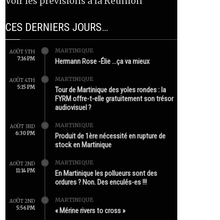
Voir les prévisions à la Réunion
CES DERNIERS JOURS…
MARTINIQUE
AOÛT 5TH
7:16 PM
Hermann Rose -Élie …ça va mieux
MARTINIQUE
AOÛT 4TH
5:15 PM
Tour de Martinique des yoles rondes : la
FYRM offre-t-elle gratuitement son trésor
audiovisuel ?
MARTINIQUE
AOÛT 3RD
6:30 PM
Produit de 1ère nécessité en rupture de
stock en Martinique
MARTINIQUE
AOÛT 2ND
11:14 PM
En Martinique les pollueurs sont des
ordures ? Non. Des enculés-es !!!
MARTINIQUE
AOÛT 2ND
5:56 PM
« Mérine rivers to cross »