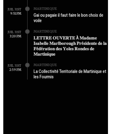
MARTINIQUE
JUIL 31ST
9:51 PM
Gai ou pagaie il faut faire le bon choix de
voile
MARTINIQUE
JUIL 31ST
3:20 PM
𝐋𝐄𝐓𝐓𝐑𝐄 𝐎𝐔𝐕𝐄𝐑𝐓𝐄 À 𝐌𝐚𝐝𝐚𝐦𝐞
𝐈𝐬𝐚𝐛𝐞𝐥𝐥𝐞 𝐌𝐚𝐫𝐥𝐛𝐨𝐫𝐨𝐮𝐠𝐡 𝐏𝐫é𝐬𝐢𝐝𝐞𝐧𝐭𝐞 𝐝𝐞 𝐥𝐚
𝐅é𝐝é𝐫𝐚𝐭𝐢𝐨𝐧 𝐝𝐞𝐬 𝐘𝐨𝐥𝐞𝐬 𝐑𝐨𝐧𝐝𝐞𝐬 𝐝𝐞
𝐌𝐚𝐫𝐭𝐢𝐧𝐢𝐪𝐮𝐞
MARTINIQUE
JUIL 31ST
2:59 PM
La Collectivité Territoriale de Martinique et
les Fourmis