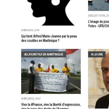
JUILLET 30TH, 2
L'image du jour
Yoles - UFR/C
JUIN 14TH, 2017
Qui tient Alfred Marie-Jeanne par la peau
des couilles en Martinique ?
AUJOURD'HUI EN MARTINIQUE
A LA UNE
JUIN 28TH, 2013
Vive la #France, vive la liberté d'expression,
vive le pays des droits de l'homme