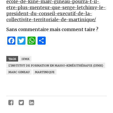
ecole-de-kine-marc-gineau-pourra-t-il-
etre-plus-menteur-que-serge-letchimy-le-
president-du-conseil-executif-de-la-
collectivite-territoriale-de-martinique/
Sans commentaire mais comment taire ?
Facebook
Twitter
WhatsApp
Partager
TAGS
IFMK
L’INSTITUT DE FORMATION EN MASSO-KINÉSITHÉRAPIE (IFMK)
MARC GINEAU
MARTINIQUE