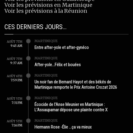
Voir les prévisions en Martinique
Voir les prévisions à la Réunion
CES DERNIERS JOURS…
MARTINIQUE
AOÛT 7TH
9:45 AM
Entre after-yole et after-gynéco
MARTINIQUE
AOÛT 7TH
9:37 AM
After-yole…Félix et bouées
MARTINIQUE
AOÛT 6TH
7:59 PM
Un noir fan de Bernard Hayot et des békés de
Martinique remporte le Prix Antoine Crozat 2026
MARTINIQUE
AOÛT 5TH
7:31 PM
Écocide de l’Anse Meunier en Martinique :
L’Assaupamar dépose une plainte contre X
MARTINIQUE
AOÛT 5TH
7:16 PM
Hermann Rose -Élie …ça va mieux