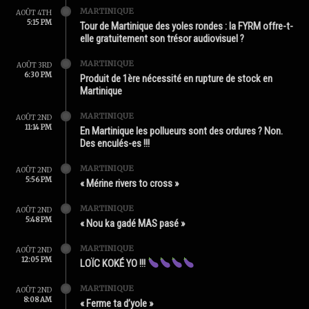
MARTINIQUE
AOÛT 4TH
5:15 PM
Tour de Martinique des yoles rondes : la FYRM offre-t-
elle gratuitement son trésor audiovisuel ?
MARTINIQUE
AOÛT 3RD
6:30 PM
Produit de 1ère nécessité en rupture de stock en
Martinique
MARTINIQUE
AOÛT 2ND
11:14 PM
En Martinique les pollueurs sont des ordures ? Non.
Des enculés-es !!!
MARTINIQUE
AOÛT 2ND
5:56 PM
« Mérine rivers to cross »
MARTINIQUE
AOÛT 2ND
5:48 PM
« Nou ka gadé MAS pasé »
MARTINIQUE
AOÛT 2ND
12:05 PM
LOÏC KOKÉ YO !!!
MARTINIQUE
AOÛT 2ND
8:08 AM
« Ferme ta d’yole »