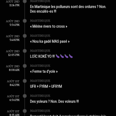
MARTINIQUE
AOÛT 2ND
11:14 PM
En Martinique les pollueurs sont des ordures ? Non.
Des enculés-es !!!
MARTINIQUE
AOÛT 2ND
5:56 PM
« Mérine rivers to cross »
MARTINIQUE
AOÛT 2ND
5:48 PM
« Nou ka gadé MAS pasé »
MARTINIQUE
AOÛT 2ND
12:05 PM
LOÏC KOKÉ YO !!!
MARTINIQUE
AOÛT 2ND
8:08 AM
« Ferme ta d’yole »
MARTINIQUE
AOÛT 1ST
8:42 PM
UFR + FYRM = UFRYM
MARTINIQUE
AOÛT 1ST
6:56 PM
Des yoleurs ? Non. Des voleurs !!!
MARTINIQUE
AOÛT 1ST
8:35 AM