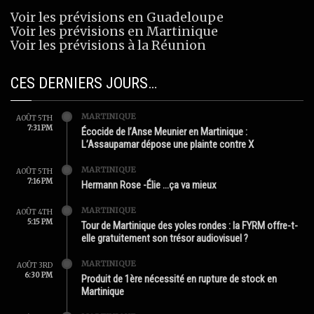
Voir les prévisions en Guadeloupe
Voir les prévisions en Martinique
Voir les prévisions à la Réunion
CES DERNIERS JOURS…
MARTINIQUE
AOÛT 5TH
7:31 PM
Écocide de l’Anse Meunier en Martinique :
L’Assaupamar dépose une plainte contre X
MARTINIQUE
AOÛT 5TH
7:16 PM
Hermann Rose -Élie …ça va mieux
MARTINIQUE
AOÛT 4TH
5:15 PM
Tour de Martinique des yoles rondes : la FYRM offre-t-
elle gratuitement son trésor audiovisuel ?
MARTINIQUE
AOÛT 3RD
6:30 PM
Produit de 1ère nécessité en rupture de stock en
Martinique