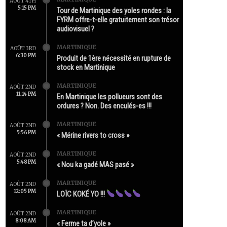
AOÛT 4TH
5:15 PM
Tour de Martinique des yoles rondes : la
FYRM offre-t-elle gratuitement son trésor
audiovisuel ?
MARTINIQUE
AOÛT 3RD
6:30 PM
Produit de 1ère nécessité en rupture de
stock en Martinique
MARTINIQUE
AOÛT 2ND
11:14 PM
En Martinique les pollueurs sont des
ordures ? Non. Des enculés-es !!!
MARTINIQUE
AOÛT 2ND
5:56 PM
« Mérine rivers to cross »
MARTINIQUE
AOÛT 2ND
5:48 PM
« Nou ka gadé MAS pasé »
MARTINIQUE
AOÛT 2ND
12:05 PM
LOÏC KOKÉ YO !!!
MARTINIQUE
AOÛT 2ND
8:08 AM
« Ferme ta d’yole »