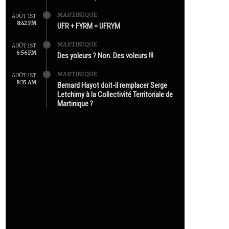
MARTINIQUE
AOÛT 1ST
8:42 PM
UFR + FYRM = UFRYM
MARTINIQUE
AOÛT 1ST
6:56 PM
Des yoleurs ? Non. Des voleurs !!!
MARTINIQUE
AOÛT 1ST
8:35 AM
Bernard Hayot doit-il remplacer Serge
Letchimy à la Collectivité Territoriale de
Martinique ?