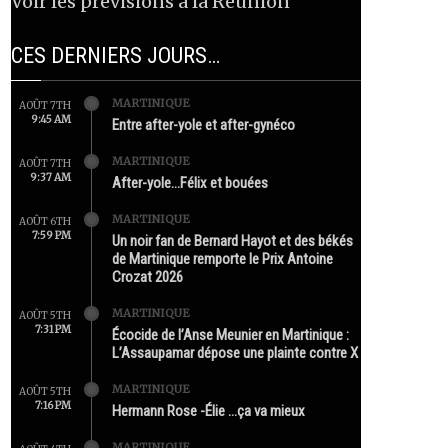
Voir les prévisions à la Réunion
CES DERNIERS JOURS…
MARTINIQUE
AOÛT 7TH
9:45 AM
Entre after-yole et after-gynéco
MARTINIQUE
AOÛT 7TH
9:37 AM
After-yole…Félix et bouées
MARTINIQUE
AOÛT 6TH
7:59 PM
Un noir fan de Bernard Hayot et des békés
de Martinique remporte le Prix Antoine
Crozat 2026
MARTINIQUE
AOÛT 5TH
7:31 PM
Écocide de l’Anse Meunier en Martinique :
L’Assaupamar dépose une plainte contre X
MARTINIQUE
AOÛT 5TH
7:16 PM
Hermann Rose -Élie …ça va mieux
MARTINIQUE