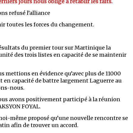
iers jours nous oblige à rétablir les faits.
s refusé l’alliance
unir toutes les forces du changement.
sultats du premier tour sur Martinique la
nité des trois listes en capacité de se maintenir
s mettions en évidence qu’avec plus de 11000
nt en capacité de battre largement Laguerre au
ions-nous.
nous avons positivement participé à la réunion
 de AKSYON FOYAL.
i moi-même proposé qu’une nouvelle rencontre se
atin afin de trouver un accord.