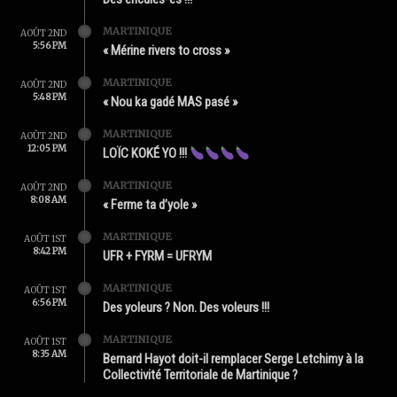
MARTINIQUE
AOÛT 2ND
5:56 PM
« Mérine rivers to cross »
MARTINIQUE
AOÛT 2ND
5:48 PM
« Nou ka gadé MAS pasé »
MARTINIQUE
AOÛT 2ND
12:05 PM
LOÏC KOKÉ YO !!!
MARTINIQUE
AOÛT 2ND
8:08 AM
« Ferme ta d’yole »
MARTINIQUE
AOÛT 1ST
8:42 PM
UFR + FYRM = UFRYM
MARTINIQUE
AOÛT 1ST
6:56 PM
Des yoleurs ? Non. Des voleurs !!!
MARTINIQUE
AOÛT 1ST
8:35 AM
Bernard Hayot doit-il remplacer Serge Letchimy à la
Collectivité Territoriale de Martinique ?