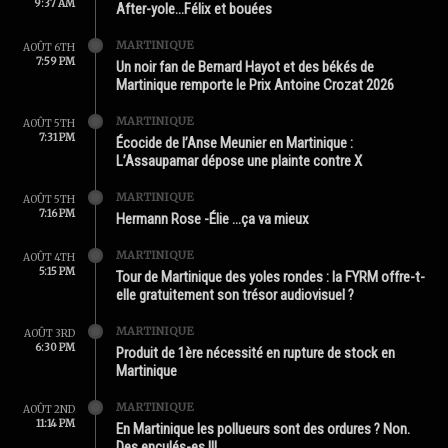
9:37 AM
After-yole…Félix et bouées
MARTINIQUE
AOÛT 6TH
7:59 PM
Un noir fan de Bernard Hayot et des békés de
Martinique remporte le Prix Antoine Crozat 2026
MARTINIQUE
AOÛT 5TH
7:31 PM
Écocide de l’Anse Meunier en Martinique :
L’Assaupamar dépose une plainte contre X
MARTINIQUE
AOÛT 5TH
7:16 PM
Hermann Rose -Élie …ça va mieux
MARTINIQUE
AOÛT 4TH
5:15 PM
Tour de Martinique des yoles rondes : la FYRM offre-t-
elle gratuitement son trésor audiovisuel ?
MARTINIQUE
AOÛT 3RD
6:30 PM
Produit de 1ère nécessité en rupture de stock en
Martinique
MARTINIQUE
AOÛT 2ND
11:14 PM
En Martinique les pollueurs sont des ordures ? Non.
Des enculés-es !!!