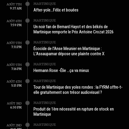
MARTINIQUE
AOÛT 7TH
9:37 AM
After-yole…Félix et bouées
MARTINIQUE
AOÛT 6TH
7:59 PM
Un noir fan de Bernard Hayot et des békés de
Martinique remporte le Prix Antoine Crozat 2026
MARTINIQUE
AOÛT 5TH
7:31 PM
Écocide de l’Anse Meunier en Martinique :
L’Assaupamar dépose une plainte contre X
MARTINIQUE
AOÛT 5TH
7:16 PM
Hermann Rose -Élie …ça va mieux
MARTINIQUE
AOÛT 4TH
5:15 PM
Tour de Martinique des yoles rondes : la FYRM offre-t-
elle gratuitement son trésor audiovisuel ?
MARTINIQUE
AOÛT 3RD
6:30 PM
Produit de 1ère nécessité en rupture de stock en
Martinique
MARTINIQUE
AOÛT 2ND