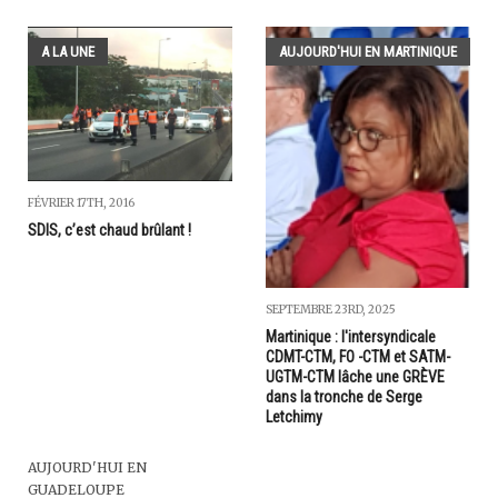
A LA UNE
AUJOURD'HUI EN MARTINIQUE
FÉVRIER 17TH, 2016
SDIS, c’est chaud brûlant !
SEPTEMBRE 23RD, 2025
Martinique : l'intersyndicale
CDMT-CTM, FO -CTM et SATM-
UGTM-CTM lâche une GRÈVE
dans la tronche de Serge
Letchimy
AUJOURD'HUI EN
GUADELOUPE