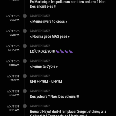
11:14 PM
En Martinique les pollueurs sont des ordures ? Non.
Des enculés-es !!!
MARTINIQUE
AOÛT 2ND
5:56 PM
« Mérine rivers to cross »
MARTINIQUE
AOÛT 2ND
5:48 PM
« Nou ka gadé MAS pasé »
MARTINIQUE
AOÛT 2ND
12:05 PM
LOÏC KOKÉ YO !!!
MARTINIQUE
AOÛT 2ND
8:08 AM
« Ferme ta d’yole »
MARTINIQUE
AOÛT 1ST
8:42 PM
UFR + FYRM = UFRYM
MARTINIQUE
AOÛT 1ST
6:56 PM
Des yoleurs ? Non. Des voleurs !!!
MARTINIQUE
AOÛT 1ST
8:35 AM
Bernard Hayot doit-il remplacer Serge Letchimy à la