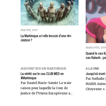
MAI 5TH, 2019
La Martinique a t-elle besoin d'une rêv-
olution ?
MARS 19TH, 201
Quand le cas K
cas Kalash...ça
AUJOURD'HUI EN MARTINIQUE
A LA UNE
La vérité sur le cas CLUB MED en
Jusqu’où iront 
#Martinique
Par Nathalie 
Par Daniel Marie-Sainte La vraie
MARIE Anima
raison pour laquelle la Cour de
Citoyenne ». 
justice de l’Union Européenne a...