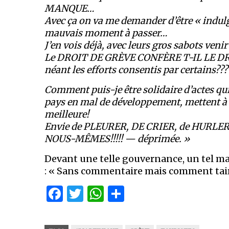
MANQUE…
Avec ça on va me demander d’être « indulge
mauvais moment à passer…
J’en vois déjà, avec leurs gros sabots v
Le DROIT DE GRÈVE CONFÈRE T-IL LE DR
néant les efforts consentis par certains???
Comment puis-je être solidaire d’actes 
pays en mal de développement, mettent à 
meilleure!
Envie de PLEURER, DE CRIER, de HURLER
NOUS-MÊMES!!!!! — déprimée. »
Devant une telle gouvernance, un tel ma
: « Sans commentaire mais comment tair
Facebook
Twitter
WhatsApp
Partager