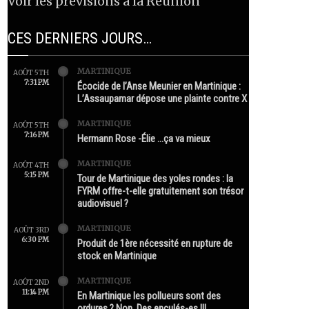
Voir les prévisions à la Réunion
CES DERNIERS JOURS…
MARTINIQUE
AOÛT 5TH
7:31 PM
Écocide de l’Anse Meunier en Martinique :
L’Assaupamar dépose une plainte contre X
MARTINIQUE
AOÛT 5TH
7:16 PM
Hermann Rose -Élie …ça va mieux
MARTINIQUE
AOÛT 4TH
5:15 PM
Tour de Martinique des yoles rondes : la
FYRM offre-t-elle gratuitement son trésor
audiovisuel ?
MARTINIQUE
AOÛT 3RD
6:30 PM
Produit de 1ère nécessité en rupture de
stock en Martinique
MARTINIQUE
AOÛT 2ND
11:14 PM
En Martinique les pollueurs sont des
ordures ? Non. Des enculés-es !!!