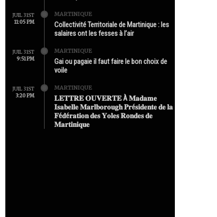
MARTINIQUE
JUIL 31ST
11:05 PM
Collectivité Territoriale de Martinique : les
salaires ont les fesses à l’air
MARTINIQUE
JUIL 31ST
9:51 PM
Gai ou pagaie il faut faire le bon choix de
voile
MARTINIQUE
JUIL 31ST
3:20 PM
𝐋𝐄𝐓𝐓𝐑𝐄 𝐎𝐔𝐕𝐄𝐑𝐓𝐄 À 𝐌𝐚𝐝𝐚𝐦𝐞
𝐈𝐬𝐚𝐛𝐞𝐥𝐥𝐞 𝐌𝐚𝐫𝐥𝐛𝐨𝐫𝐨𝐮𝐠𝐡 𝐏𝐫é𝐬𝐢𝐝𝐞𝐧𝐭𝐞 𝐝𝐞 𝐥𝐚
𝐅é𝐝é𝐫𝐚𝐭𝐢𝐨𝐧 𝐝𝐞𝐬 𝐘𝐨𝐥𝐞𝐬 𝐑𝐨𝐧𝐝𝐞𝐬 𝐝𝐞
𝐌𝐚𝐫𝐭𝐢𝐧𝐢𝐪𝐮𝐞