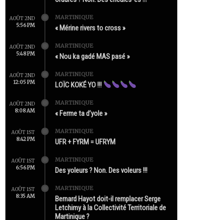
MARTINIQUE
AOÛT 2ND
5:56 PM
« Mérine rivers to cross »
MARTINIQUE
AOÛT 2ND
5:48 PM
« Nou ka gadé MAS pasé »
MARTINIQUE
AOÛT 2ND
12:05 PM
LOÏC KOKÉ YO !!!
MARTINIQUE
AOÛT 2ND
8:08 AM
« Ferme ta d’yole »
MARTINIQUE
AOÛT 1ST
8:42 PM
UFR + FYRM = UFRYM
MARTINIQUE
AOÛT 1ST
6:56 PM
Des yoleurs ? Non. Des voleurs !!!
MARTINIQUE
AOÛT 1ST
8:35 AM
Bernard Hayot doit-il remplacer Serge
Letchimy à la Collectivité Territoriale de
Martinique ?