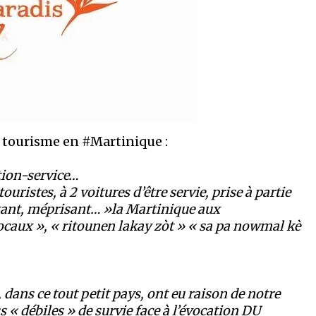
u tourisme en #Martinique :
ion-service…
ouristes, à 2 voitures d’être servie, prise à partie
ltant, méprisant… »la Martinique aux
 locaux », « ritounen lakay zòt » « sa pa nowmal kè
n, dans ce tout petit pays, ont eu raison de notre
s « débiles » de survie face à l’évocation DU