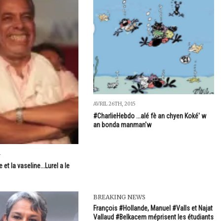
AVRIL 26TH, 2015
#CharlieHebdo ...alé fè an chyen Koké' w
an bonda manman'w
4
e et la vaseline...Lurel a le
BREAKING NEWS
François #Hollande, Manuel #Valls et Najat
Vallaud #Belkacem méprisent les étudiants