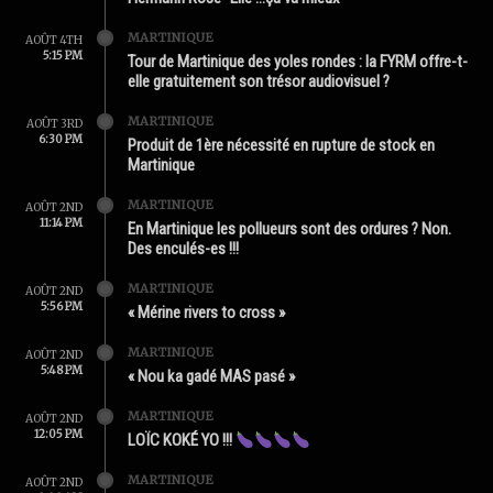
MARTINIQUE
AOÛT 4TH
5:15 PM
Tour de Martinique des yoles rondes : la FYRM offre-t-
elle gratuitement son trésor audiovisuel ?
MARTINIQUE
AOÛT 3RD
6:30 PM
Produit de 1ère nécessité en rupture de stock en
Martinique
MARTINIQUE
AOÛT 2ND
11:14 PM
En Martinique les pollueurs sont des ordures ? Non.
Des enculés-es !!!
MARTINIQUE
AOÛT 2ND
5:56 PM
« Mérine rivers to cross »
MARTINIQUE
AOÛT 2ND
5:48 PM
« Nou ka gadé MAS pasé »
MARTINIQUE
AOÛT 2ND
12:05 PM
LOÏC KOKÉ YO !!!
MARTINIQUE
AOÛT 2ND