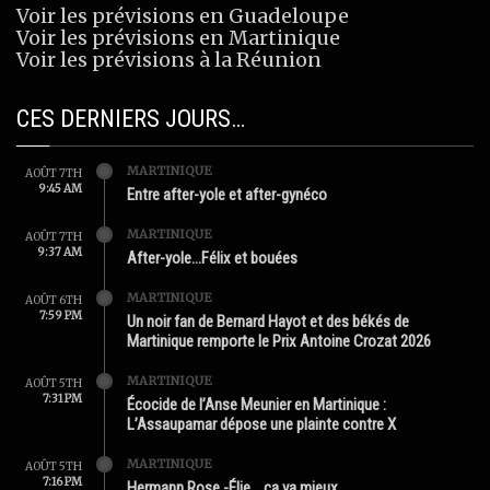
Voir les prévisions en Guadeloupe
Voir les prévisions en Martinique
Voir les prévisions à la Réunion
CES DERNIERS JOURS…
MARTINIQUE
AOÛT 7TH
9:45 AM
Entre after-yole et after-gynéco
MARTINIQUE
AOÛT 7TH
9:37 AM
After-yole…Félix et bouées
MARTINIQUE
AOÛT 6TH
7:59 PM
Un noir fan de Bernard Hayot et des békés de
Martinique remporte le Prix Antoine Crozat 2026
MARTINIQUE
AOÛT 5TH
7:31 PM
Écocide de l’Anse Meunier en Martinique :
L’Assaupamar dépose une plainte contre X
MARTINIQUE
AOÛT 5TH
7:16 PM
Hermann Rose -Élie …ça va mieux