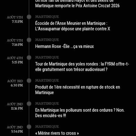
Un noir fan de Bernard Hayot et des békés de
Martinique remporte le Prix Antoine Crozat 2026
MARTINIQUE
AOÛT 5TH
7:31 PM
Écocide de l’Anse Meunier en Martinique :
L’Assaupamar dépose une plainte contre X
MARTINIQUE
AOÛT 5TH
7:16 PM
Hermann Rose -Élie …ça va mieux
MARTINIQUE
AOÛT 4TH
5:15 PM
Tour de Martinique des yoles rondes : la FYRM offre-t-
elle gratuitement son trésor audiovisuel ?
MARTINIQUE
AOÛT 3RD
6:30 PM
Produit de 1ère nécessité en rupture de stock en
Martinique
MARTINIQUE
AOÛT 2ND
11:14 PM
En Martinique les pollueurs sont des ordures ? Non.
Des enculés-es !!!
MARTINIQUE
AOÛT 2ND
5:56 PM
« Mérine rivers to cross »