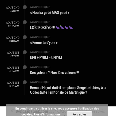
MARTINIQUE
AOÛT 2ND
5:48 PM
« Nou ka gadé MAS pasé »
MARTINIQUE
AOÛT 2ND
12:05 PM
LOÏC KOKÉ YO !!!
MARTINIQUE
AOÛT 2ND
8:08 AM
« Ferme ta d’yole »
MARTINIQUE
AOÛT 1ST
8:42 PM
UFR + FYRM = UFRYM
MARTINIQUE
AOÛT 1ST
6:56 PM
Des yoleurs ? Non. Des voleurs !!!
MARTINIQUE
AOÛT 1ST
8:35 AM
Bernard Hayot doit-il remplacer Serge Letchimy à la
Collectivité Territoriale de Martinique ?
En continuant à utiliser le site, vous acceptez l’utilisation des
©
Bondamanjak.com
1994-2020 - Tous droits réservés
Accepter
cookies.
Plus d’informations