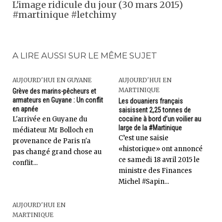
L'image ridicule du jour (30 mars 2015)
#martinique #letchimy
A LIRE AUSSI SUR LE MÊME SUJET
AUJOURD'HUI EN GUYANE
AUJOURD'HUI EN
MARTINIQUE
Grève des marins-pêcheurs et
armateurs en Guyane : Un conflit
Les douaniers français
en apnée
saisissent 2,25 tonnes de
L'arrivée en Guyane du
cocaïne à bord d’un voilier au
large de la #Martinique
médiateur Mr Bolloch en
C’est une saisie
provenance de Paris n'a
«historique» ont annoncé
pas changé grand chose au
ce samedi 18 avril 2015 le
conflit...
ministre des Finances
Michel #Sapin...
AUJOURD'HUI EN
MARTINIQUE