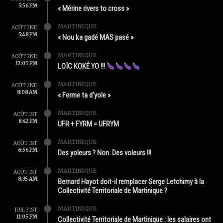
5:56 PM
« Mérine rivers to cross »
MARTINIQUE
AOÛT 2ND
5:48 PM
« Nou ka gadé MAS pasé »
MARTINIQUE
AOÛT 2ND
12:05 PM
LOÏC KOKÉ YO !!!
MARTINIQUE
AOÛT 2ND
8:08 AM
« Ferme ta d’yole »
MARTINIQUE
AOÛT 1ST
8:42 PM
UFR + FYRM = UFRYM
MARTINIQUE
AOÛT 1ST
6:56 PM
Des yoleurs ? Non. Des voleurs !!!
MARTINIQUE
AOÛT 1ST
8:35 AM
Bernard Hayot doit-il remplacer Serge Letchimy à la
Collectivité Territoriale de Martinique ?
MARTINIQUE
JUIL 31ST
11:05 PM
Collectivité Territoriale de Martinique : les salaires ont