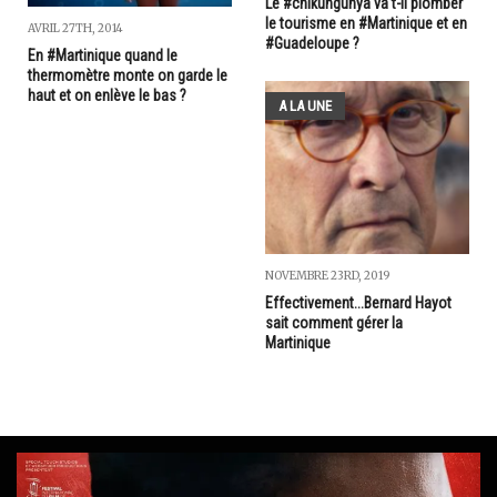
Le #chikungunya va t-il plomber
le tourisme en #Martinique et en
AVRIL 27TH, 2014
#Guadeloupe ?
En #Martinique quand le
thermomètre monte on garde le
haut et on enlève le bas ?
A LA UNE
NOVEMBRE 23RD, 2019
Effectivement...Bernard Hayot
sait comment gérer la
Martinique