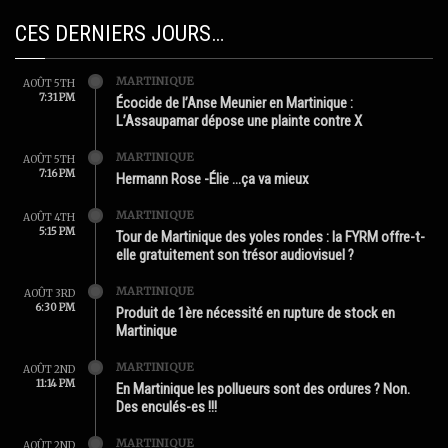
CES DERNIERS JOURS…
MARTINIQUE
AOÛT 5TH
7:31 PM
Écocide de l’Anse Meunier en Martinique :
L’Assaupamar dépose une plainte contre X
MARTINIQUE
AOÛT 5TH
7:16 PM
Hermann Rose -Élie …ça va mieux
MARTINIQUE
AOÛT 4TH
5:15 PM
Tour de Martinique des yoles rondes : la FYRM offre-t-
elle gratuitement son trésor audiovisuel ?
MARTINIQUE
AOÛT 3RD
6:30 PM
Produit de 1ère nécessité en rupture de stock en
Martinique
MARTINIQUE
AOÛT 2ND
11:14 PM
En Martinique les pollueurs sont des ordures ? Non.
Des enculés-es !!!
MARTINIQUE
AOÛT 2ND