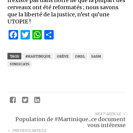
n’existe pas dans notre île que la plupart des
cerveaux ont été reformatés ; nous savons
que la liberté de la justice, n’est qu’une
UTOPIE !
Facebook
Twitter
WhatsApp
Partager
TAGS
#MARTINIQUE
GRÈVE
OMSL
SASM
SYNDICATS
NEXT ARTICLE
Population de #Martinique...ce document
vous intéresse
PREVIOUS ARTICLE