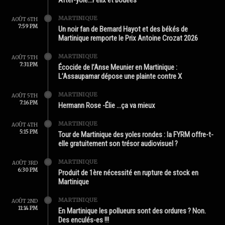
After-yole…Félix et bouées
MARTINIQUE
AOÛT 6TH
7:59 PM
Un noir fan de Bernard Hayot et des békés de
Martinique remporte le Prix Antoine Crozat 2026
MARTINIQUE
AOÛT 5TH
7:31 PM
Écocide de l’Anse Meunier en Martinique :
L’Assaupamar dépose une plainte contre X
MARTINIQUE
AOÛT 5TH
7:16 PM
Hermann Rose -Élie …ça va mieux
MARTINIQUE
AOÛT 4TH
5:15 PM
Tour de Martinique des yoles rondes : la FYRM offre-t-
elle gratuitement son trésor audiovisuel ?
MARTINIQUE
AOÛT 3RD
6:30 PM
Produit de 1ère nécessité en rupture de stock en
Martinique
MARTINIQUE
AOÛT 2ND
11:14 PM
En Martinique les pollueurs sont des ordures ? Non.
Des enculés-es !!!