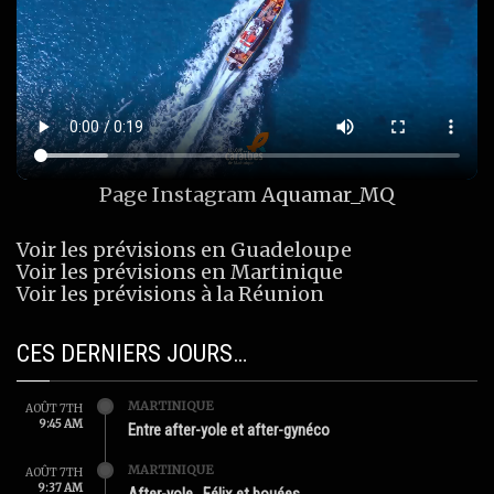
Page Instagram
Aquamar_MQ
Voir les prévisions en Guadeloupe
Voir les prévisions en Martinique
Voir les prévisions à la Réunion
CES DERNIERS JOURS…
MARTINIQUE
AOÛT 7TH
9:45 AM
Entre after-yole et after-gynéco
MARTINIQUE
AOÛT 7TH
9:37 AM