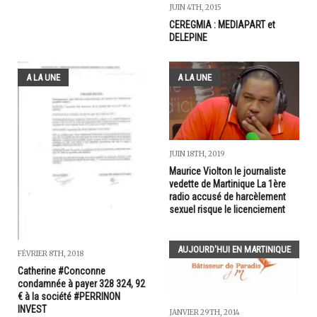
JUIN 4TH, 2015
CEREGMIA : MEDIAPART et
DELEPINE
A LA UNE
A LA UNE
JUIN 18TH, 2019
Maurice Violton le journaliste
vedette de Martinique La 1ère
radio accusé de harcèlement
sexuel risque le licenciement
AUJOURD'HUI EN MARTINIQUE
FÉVRIER 8TH, 2018
Catherine #Conconne
condamnée à payer 328 324, 92
€ à la société #PERRINON
INVEST
JANVIER 29TH, 2014