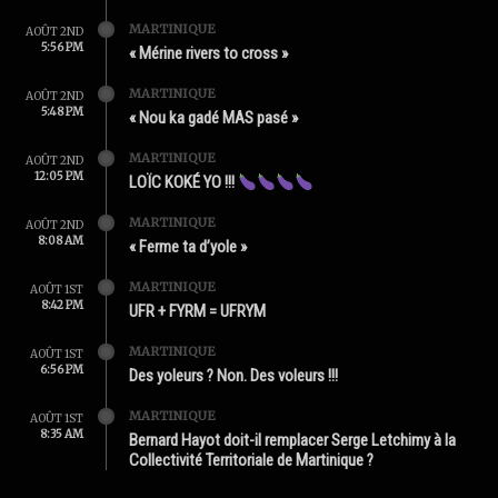
MARTINIQUE
AOÛT 2ND
5:56 PM
« Mérine rivers to cross »
MARTINIQUE
AOÛT 2ND
5:48 PM
« Nou ka gadé MAS pasé »
MARTINIQUE
AOÛT 2ND
12:05 PM
LOÏC KOKÉ YO !!!
MARTINIQUE
AOÛT 2ND
8:08 AM
« Ferme ta d’yole »
MARTINIQUE
AOÛT 1ST
8:42 PM
UFR + FYRM = UFRYM
MARTINIQUE
AOÛT 1ST
6:56 PM
Des yoleurs ? Non. Des voleurs !!!
MARTINIQUE
AOÛT 1ST
8:35 AM
Bernard Hayot doit-il remplacer Serge Letchimy à la
Collectivité Territoriale de Martinique ?