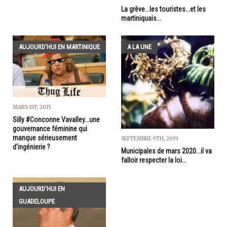
La grève...les touristes...et les
martiniquais...
AUJOURD'HUI EN MARTINIQUE
A LA UNE
MARS 1ST, 2015
Silly #Conconne Vavalley...une
gouvernance féminine qui
manque sérieusement
SEPTEMBRE 9TH, 2019
d'ingénierie ?
Municipales de mars 2020...il va
falloir respecter la loi...
AUJOURD'HUI EN
GUADELOUPE