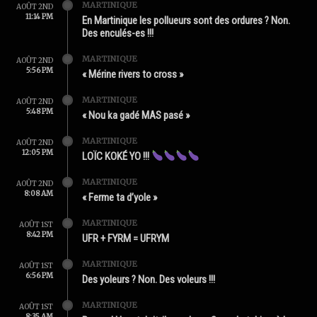
MARTINIQUE
AOÛT 2ND
11:14 PM
En Martinique les pollueurs sont des ordures ? Non.
Des enculés-es !!!
MARTINIQUE
AOÛT 2ND
5:56 PM
« Mérine rivers to cross »
MARTINIQUE
AOÛT 2ND
5:48 PM
« Nou ka gadé MAS pasé »
MARTINIQUE
AOÛT 2ND
12:05 PM
LOÏC KOKÉ YO !!!
MARTINIQUE
AOÛT 2ND
8:08 AM
« Ferme ta d’yole »
MARTINIQUE
AOÛT 1ST
8:42 PM
UFR + FYRM = UFRYM
MARTINIQUE
AOÛT 1ST
6:56 PM
Des yoleurs ? Non. Des voleurs !!!
MARTINIQUE
AOÛT 1ST
8:35 AM