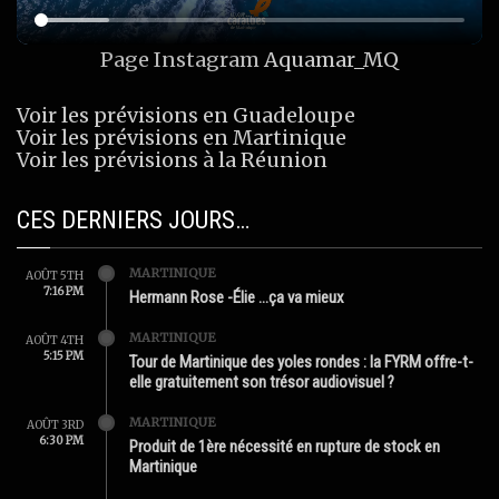
Page Instagram
Aquamar_MQ
Voir les prévisions en Guadeloupe
Voir les prévisions en Martinique
Voir les prévisions à la Réunion
CES DERNIERS JOURS…
MARTINIQUE
AOÛT 5TH
7:16 PM
Hermann Rose -Élie …ça va mieux
MARTINIQUE
AOÛT 4TH
5:15 PM
Tour de Martinique des yoles rondes : la FYRM offre-t-
elle gratuitement son trésor audiovisuel ?
MARTINIQUE
AOÛT 3RD
6:30 PM
Produit de 1ère nécessité en rupture de stock en
Martinique