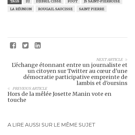
TAGS
DJ
DJIBRIL CISSÉ
FOOT
JS SAINT-PIERROISE
LA RÉUNION
ROUGAIL SAUCISSE
SAINT PIERRE
NEXT ARTICLE
L'échange étonnant entre un journaliste et
un citoyen sur Twitter au cœur d'une
démocratie participative empreinte de
lambis et d'oursins
PREVIOUS ARTICLE
Hors de la mêlée Josette Manin vote en
touche
A LIRE AUSSI SUR LE MÊME SUJET