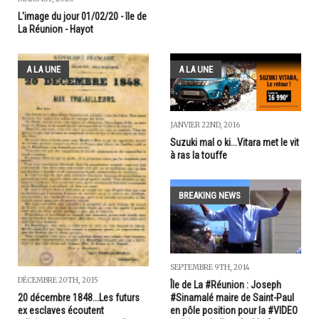
L'image du jour 01/02/20 - île de
La Réunion - Hayot
A LA UNE
A LA UNE
JANVIER 22ND, 2016
Suzuki mal o ki...Vitara met le vit
à ras la touffe
BREAKING NEWS
SEPTEMBRE 9TH, 2014
DÉCEMBRE 20TH, 2015
Île de La #Réunion : Joseph
20 décembre 1848...Les futurs
#Sinamalé maire de Saint-Paul
ex esclaves écoutent
en pôle position pour la #VIDEO