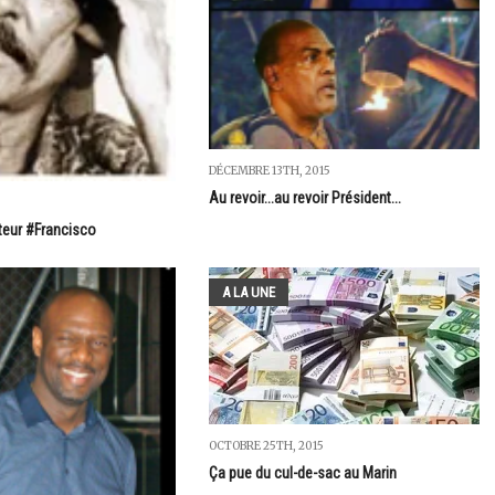
DÉCEMBRE 13TH, 2015
Au revoir...au revoir Président...
teur #Francisco
A LA UNE
OCTOBRE 25TH, 2015
Ça pue du cul-de-sac au Marin