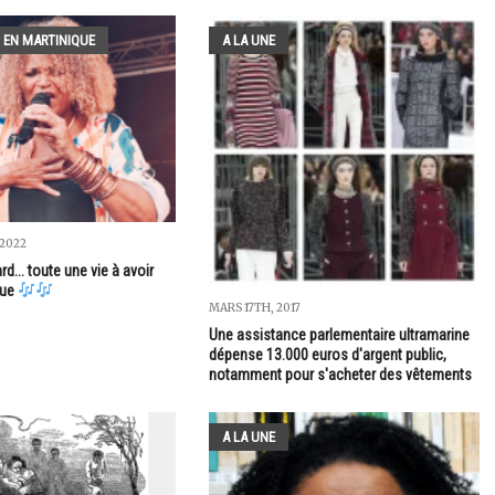
 EN MARTINIQUE
A LA UNE
 2022
d... toute une vie à avoir
que
MARS 17TH, 2017
Une assistance parlementaire ultramarine
dépense 13.000 euros d'argent public,
notamment pour s'acheter des vêtements
A LA UNE