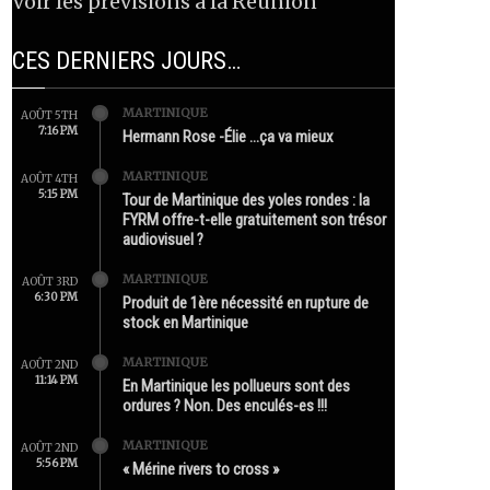
Voir les prévisions à la Réunion
CES DERNIERS JOURS…
MARTINIQUE
AOÛT 5TH
7:16 PM
Hermann Rose -Élie …ça va mieux
MARTINIQUE
AOÛT 4TH
5:15 PM
Tour de Martinique des yoles rondes : la
FYRM offre-t-elle gratuitement son trésor
audiovisuel ?
MARTINIQUE
AOÛT 3RD
6:30 PM
Produit de 1ère nécessité en rupture de
stock en Martinique
MARTINIQUE
AOÛT 2ND
11:14 PM
En Martinique les pollueurs sont des
ordures ? Non. Des enculés-es !!!
MARTINIQUE
AOÛT 2ND
5:56 PM
« Mérine rivers to cross »