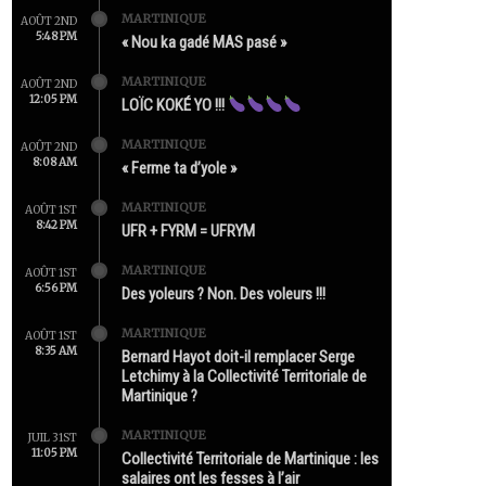
MARTINIQUE
AOÛT 2ND
5:48 PM
« Nou ka gadé MAS pasé »
MARTINIQUE
AOÛT 2ND
12:05 PM
LOÏC KOKÉ YO !!!
MARTINIQUE
AOÛT 2ND
8:08 AM
« Ferme ta d’yole »
MARTINIQUE
AOÛT 1ST
8:42 PM
UFR + FYRM = UFRYM
MARTINIQUE
AOÛT 1ST
6:56 PM
Des yoleurs ? Non. Des voleurs !!!
MARTINIQUE
AOÛT 1ST
8:35 AM
Bernard Hayot doit-il remplacer Serge
Letchimy à la Collectivité Territoriale de
Martinique ?
MARTINIQUE
JUIL 31ST
11:05 PM
Collectivité Territoriale de Martinique : les
salaires ont les fesses à l’air