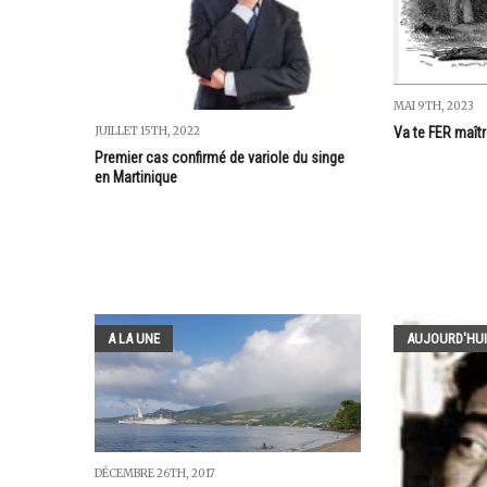
MAI 9TH, 2023
JUILLET 15TH, 2022
Va te FER maîtr
Premier cas confirmé de variole du singe
en Martinique
A LA UNE
AUJOURD'HUI
DÉCEMBRE 26TH, 2017