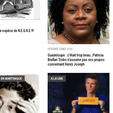
e espèce de N.E.G.R.E !!!
FÉVRIER 22ND, 2021
Guadeloupe : c'était trop beau...Patricia
Braflan Trobo n'assume pas ses propos
concernant Henry Joseph
 EN MARTINIQUE
A LA UNE