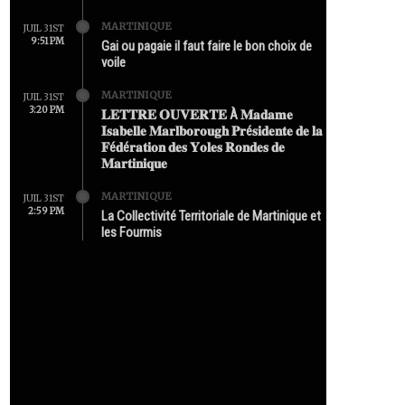
MARTINIQUE
JUIL 31ST
9:51 PM
Gai ou pagaie il faut faire le bon choix de
voile
MARTINIQUE
JUIL 31ST
3:20 PM
𝐋𝐄𝐓𝐓𝐑𝐄 𝐎𝐔𝐕𝐄𝐑𝐓𝐄 À 𝐌𝐚𝐝𝐚𝐦𝐞
𝐈𝐬𝐚𝐛𝐞𝐥𝐥𝐞 𝐌𝐚𝐫𝐥𝐛𝐨𝐫𝐨𝐮𝐠𝐡 𝐏𝐫é𝐬𝐢𝐝𝐞𝐧𝐭𝐞 𝐝𝐞 𝐥𝐚
𝐅é𝐝é𝐫𝐚𝐭𝐢𝐨𝐧 𝐝𝐞𝐬 𝐘𝐨𝐥𝐞𝐬 𝐑𝐨𝐧𝐝𝐞𝐬 𝐝𝐞
𝐌𝐚𝐫𝐭𝐢𝐧𝐢𝐪𝐮𝐞
MARTINIQUE
JUIL 31ST
2:59 PM
La Collectivité Territoriale de Martinique et
les Fourmis