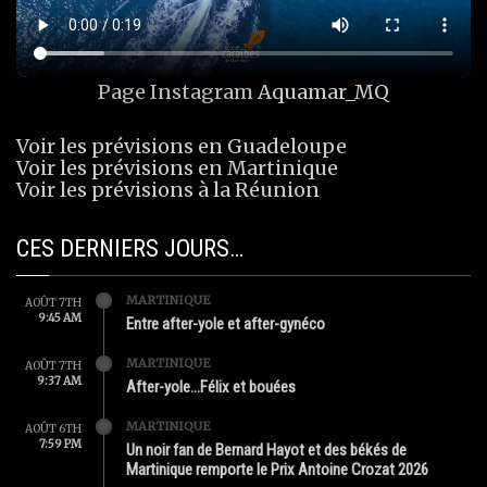
Page Instagram
Aquamar_MQ
Voir les prévisions en Guadeloupe
Voir les prévisions en Martinique
Voir les prévisions à la Réunion
CES DERNIERS JOURS…
MARTINIQUE
AOÛT 7TH
9:45 AM
Entre after-yole et after-gynéco
MARTINIQUE
AOÛT 7TH
9:37 AM
After-yole…Félix et bouées
MARTINIQUE
AOÛT 6TH
7:59 PM
Un noir fan de Bernard Hayot et des békés de
Martinique remporte le Prix Antoine Crozat 2026