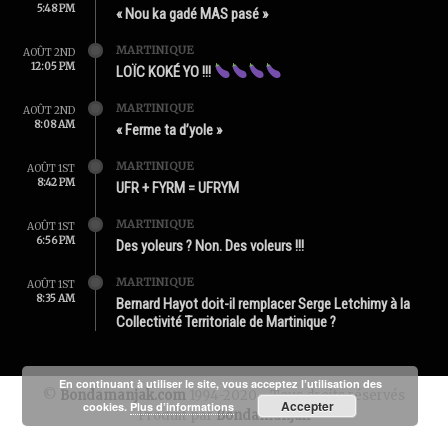
5:48 PM
« Nou ka gadé MAS pasé »
MARTINIQUE
AOÛT 2ND
12:05 PM
LOÏC KOKÉ YO !!!
MARTINIQUE
AOÛT 2ND
8:08 AM
« Ferme ta d’yole »
MARTINIQUE
AOÛT 1ST
8:42 PM
UFR + FYRM = UFRYM
MARTINIQUE
AOÛT 1ST
6:56 PM
Des yoleurs ? Non. Des voleurs !!!
MARTINIQUE
AOÛT 1ST
8:35 AM
Bernard Hayot doit-il remplacer Serge Letchimy à la
Collectivité Territoriale de Martinique ?
En continuant à utiliser le site, vous acceptez l’utilisation des
©
Bondamanjak.com
1994-2020 - Tous droits réservés
Accepter
cookies.
Plus d’informations
Produit par
Bondamanjak