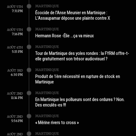
MARTINIQUE
AOÛT 5TH
7:31 PM
Écocide de l’Anse Meunier en Martinique :
L’Assaupamar dépose une plainte contre X
MARTINIQUE
AOÛT 5TH
7:16 PM
Hermann Rose -Élie …ça va mieux
MARTINIQUE
AOÛT 4TH
5:15 PM
Tour de Martinique des yoles rondes : la FYRM offre-t-
elle gratuitement son trésor audiovisuel ?
MARTINIQUE
AOÛT 3RD
6:30 PM
Produit de 1ère nécessité en rupture de stock en
Martinique
MARTINIQUE
AOÛT 2ND
11:14 PM
En Martinique les pollueurs sont des ordures ? Non.
Des enculés-es !!!
MARTINIQUE
AOÛT 2ND
5:56 PM
« Mérine rivers to cross »
MARTINIQUE
AOÛT 2ND