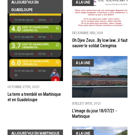
AUJOURD'HUI EN
A LA UNE
GUADELOUPE
DÉCEMBRE 3RD, 2015
Oh Djee Zeus...By low law...il faut
sauver le soldat Ceregmia
A LA UNE
OCTOBRE 27TH, 2025
La terre a tremblé en Martinique
et en Guadeloupe
JUILLET 18TH, 2021
L'image du jour 18/07/21 -
Martinique
AUJOURD'HUI EN MARTINIQUE
A LA UNE