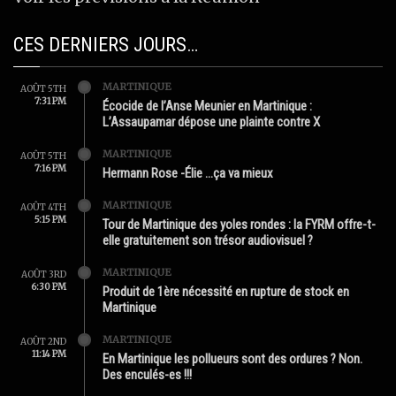
CES DERNIERS JOURS…
MARTINIQUE
AOÛT 5TH
7:31 PM
Écocide de l’Anse Meunier en Martinique :
L’Assaupamar dépose une plainte contre X
MARTINIQUE
AOÛT 5TH
7:16 PM
Hermann Rose -Élie …ça va mieux
MARTINIQUE
AOÛT 4TH
5:15 PM
Tour de Martinique des yoles rondes : la FYRM offre-t-
elle gratuitement son trésor audiovisuel ?
MARTINIQUE
AOÛT 3RD
6:30 PM
Produit de 1ère nécessité en rupture de stock en
Martinique
MARTINIQUE
AOÛT 2ND
11:14 PM
En Martinique les pollueurs sont des ordures ? Non.
Des enculés-es !!!