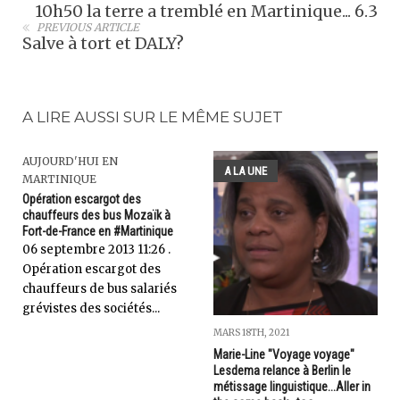
10h50 la terre a tremblé en Martinique... 6.3
PREVIOUS ARTICLE
Salve à tort et DALY?
A LIRE AUSSI SUR LE MÊME SUJET
AUJOURD'HUI EN
A LA UNE
MARTINIQUE
Opération escargot des
chauffeurs des bus Mozaïk à
Fort-de-France en #Martinique
06 septembre 2013 11:26 .
Opération escargot des
chauffeurs de bus salariés
grévistes des sociétés...
MARS 18TH, 2021
Marie-Line "Voyage voyage"
Lesdema relance à Berlin le
métissage linguistique...Aller in