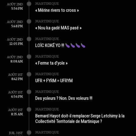
MARTINIQUE
AOÛT 2ND
5:56 PM
« Mérine rivers to cross »
MARTINIQUE
AOÛT 2ND
5:48 PM
« Nou ka gadé MAS pasé »
MARTINIQUE
AOÛT 2ND
12:05 PM
LOÏC KOKÉ YO !!!
MARTINIQUE
AOÛT 2ND
8:08 AM
« Ferme ta d’yole »
MARTINIQUE
AOÛT 1ST
8:42 PM
UFR + FYRM = UFRYM
MARTINIQUE
AOÛT 1ST
6:56 PM
Des yoleurs ? Non. Des voleurs !!!
MARTINIQUE
AOÛT 1ST
8:35 AM
Bernard Hayot doit-il remplacer Serge Letchimy à la
Collectivité Territoriale de Martinique ?
MARTINIQUE
JUIL 31ST