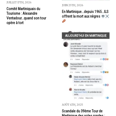
JUILLET 17TH, 2026
JUIN 25TH, 2026
Comité Martiniquais du
En Martinique...depuis 1965...ILS
Tourisme : Alexandre
offrent la mort aux nègres
Ventadour...quand son tour
opère à tort
AUJOURD'HUI EN MARTINIQUE
AOÛT 4TH, 2025
Scandale du 39ème Tour de
Martinique des yoles rondes :