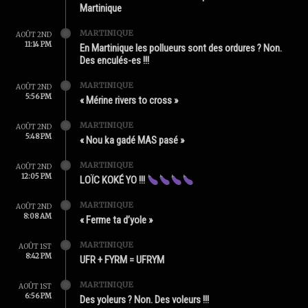
Martinique
MARTINIQUE
AOÛT 2ND
11:14 PM
En Martinique les pollueurs sont des ordures ? Non.
Des enculés-es !!!
MARTINIQUE
AOÛT 2ND
5:56 PM
« Mérine rivers to cross »
MARTINIQUE
AOÛT 2ND
5:48 PM
« Nou ka gadé MAS pasé »
MARTINIQUE
AOÛT 2ND
12:05 PM
LOÏC KOKÉ YO !!!
MARTINIQUE
AOÛT 2ND
8:08 AM
« Ferme ta d’yole »
MARTINIQUE
AOÛT 1ST
8:42 PM
UFR + FYRM = UFRYM
MARTINIQUE
AOÛT 1ST
6:56 PM
Des yoleurs ? Non. Des voleurs !!!