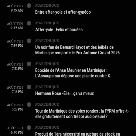
MARTINIQUE
AOÛT 7TH
9:45 AM
Entre after-yole et after-gynéco
MARTINIQUE
AOÛT 7TH
9:37 AM
After-yole…Félix et bouées
MARTINIQUE
AOÛT 6TH
7:59 PM
Un noir fan de Bernard Hayot et des békés de
Martinique remporte le Prix Antoine Crozat 2026
MARTINIQUE
AOÛT 5TH
7:31 PM
Écocide de l’Anse Meunier en Martinique :
L’Assaupamar dépose une plainte contre X
MARTINIQUE
AOÛT 5TH
7:16 PM
Hermann Rose -Élie …ça va mieux
MARTINIQUE
AOÛT 4TH
5:15 PM
Tour de Martinique des yoles rondes : la FYRM offre-t-
elle gratuitement son trésor audiovisuel ?
MARTINIQUE
AOÛT 3RD
6:30 PM
Produit de 1ère nécessité en rupture de stock en