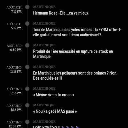
MARTINIQUE
AOÛT 5TH
7:16 PM
Hermann Rose -Élie …ça va mieux
MARTINIQUE
AOÛT 4TH
5:15 PM
Tour de Martinique des yoles rondes : la FYRM offre-t-
elle gratuitement son trésor audiovisuel ?
MARTINIQUE
AOÛT 3RD
6:30 PM
Produit de 1ère nécessité en rupture de stock en
Martinique
MARTINIQUE
AOÛT 2ND
11:14 PM
En Martinique les pollueurs sont des ordures ? Non.
Des enculés-es !!!
MARTINIQUE
AOÛT 2ND
5:56 PM
« Mérine rivers to cross »
MARTINIQUE
AOÛT 2ND
5:48 PM
« Nou ka gadé MAS pasé »
MARTINIQUE
AOÛT 2ND
12:05 PM