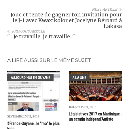
NEXT ARTICLE
Joue et tente de gagner ton invitation pour
le J-1 avec Kwaxikolor et Jocelyne Béroard à
Lakasa
PREVIOUS ARTICLE
" ...Je travaille...je travaille..."
A LIRE AUSSI SUR LE MÊME SUJET
AUJOURD'HUI EN GUYANE
A LA UNE
JUILLET 15TH, 2016
Législatives 2017 en Martinique :
SEPTEMBRE 5TH, 2013
un scrutin indépend'Antiste
#France-Guyane...le "mo" le plus
long