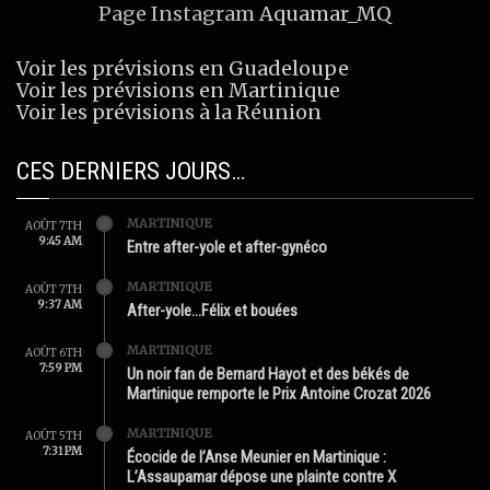
Page Instagram
Aquamar_MQ
Voir les prévisions en Guadeloupe
Voir les prévisions en Martinique
Voir les prévisions à la Réunion
CES DERNIERS JOURS…
MARTINIQUE
AOÛT 7TH
9:45 AM
Entre after-yole et after-gynéco
MARTINIQUE
AOÛT 7TH
9:37 AM
After-yole…Félix et bouées
MARTINIQUE
AOÛT 6TH
7:59 PM
Un noir fan de Bernard Hayot et des békés de
Martinique remporte le Prix Antoine Crozat 2026
MARTINIQUE
AOÛT 5TH
7:31 PM
Écocide de l’Anse Meunier en Martinique :
L’Assaupamar dépose une plainte contre X