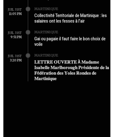
MARTINIQUE
JUIL 31ST
11:05 PM
Collectivité Territoriale de Martinique : les
salaires ont les fesses à l’air
MARTINIQUE
JUIL 31ST
9:51 PM
Gai ou pagaie il faut faire le bon choix de
voile
MARTINIQUE
JUIL 31ST
3:20 PM
𝐋𝐄𝐓𝐓𝐑𝐄 𝐎𝐔𝐕𝐄𝐑𝐓𝐄 À 𝐌𝐚𝐝𝐚𝐦𝐞
𝐈𝐬𝐚𝐛𝐞𝐥𝐥𝐞 𝐌𝐚𝐫𝐥𝐛𝐨𝐫𝐨𝐮𝐠𝐡 𝐏𝐫é𝐬𝐢𝐝𝐞𝐧𝐭𝐞 𝐝𝐞 𝐥𝐚
𝐅é𝐝é𝐫𝐚𝐭𝐢𝐨𝐧 𝐝𝐞𝐬 𝐘𝐨𝐥𝐞𝐬 𝐑𝐨𝐧𝐝𝐞𝐬 𝐝𝐞
𝐌𝐚𝐫𝐭𝐢𝐧𝐢𝐪𝐮𝐞