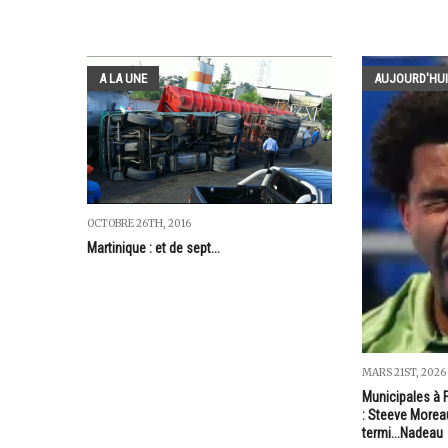
A LA UNE
AUJOURD'HUI
OCTOBRE 26TH, 2016
Martinique : et de sept...
MARS 21ST, 2026
Municipales à 
: Steeve Moreau
termi...Nadeau