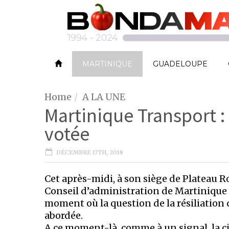
MARTINIQUE
GUADELOUPE
Home
A LA UNE
Martinique Transport : 
votée
DÉCEMBRE 17TH, 2018
Cet après-midi, à son siège de Plateau R
Conseil d’administration de Martinique 
moment où la question de la résiliation d
abordée.
A ce moment-là, comme à un signal, la c