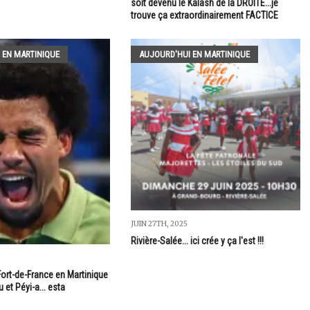
soit devenu le Kalash de la DROITE...je
trouve ça extraordinairement FACTICE
 EN MARTINIQUE
AUJOURD'HUI EN MARTINIQUE
JUIN 27TH, 2025
Rivière-Salée... ici crée y ça l'est !!!
Fort-de-France en Martinique
 et Péyi-a... esta