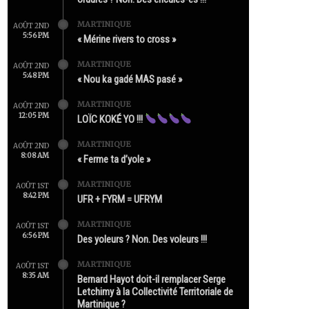
MARTINIQUE
AOÛT 2ND
5:56 PM
« Mérine rivers to cross »
MARTINIQUE
AOÛT 2ND
5:48 PM
« Nou ka gadé MAS pasé »
MARTINIQUE
AOÛT 2ND
12:05 PM
LOÏC KOKÉ YO !!!
MARTINIQUE
AOÛT 2ND
8:08 AM
« Ferme ta d’yole »
MARTINIQUE
AOÛT 1ST
8:42 PM
UFR + FYRM = UFRYM
MARTINIQUE
AOÛT 1ST
6:56 PM
Des yoleurs ? Non. Des voleurs !!!
MARTINIQUE
AOÛT 1ST
8:35 AM
Bernard Hayot doit-il remplacer Serge
Letchimy à la Collectivité Territoriale de
Martinique ?