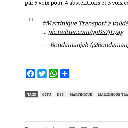
par 5 voix pour, 4 abstentions et 3 voix c
#Martinique
Transport a validé 
…
pic.twitter.com/ppBS7JEyag
— Bondamanjak (@Bondaman
Facebook
Twitter
WhatsApp
Partager
TAGS
CFTU
DSP
MARTINIQUE
MARTINIQUE TR