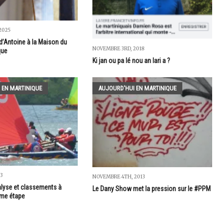
2025
 d’Antoine à la Maison du
NOVEMBRE 3RD, 2018
que
Ki jan ou pa lé nou an lari a ?
 EN MARTINIQUE
AUJOURD'HUI EN MARTINIQUE
13
NOVEMBRE 4TH, 2013
lyse et classements à
Le Dany Show met la pression sur le #PPM
ème étape