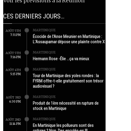
Voir les prévisions à la Réunion
CES DERNIERS JOURS…
MARTINIQUE
AOÛT 5TH
7:31 PM
Écocide de l’Anse Meunier en Martinique :
L’Assaupamar dépose une plainte contre X
MARTINIQUE
AOÛT 5TH
7:16 PM
Hermann Rose -Élie …ça va mieux
MARTINIQUE
AOÛT 4TH
5:15 PM
Tour de Martinique des yoles rondes : la
FYRM offre-t-elle gratuitement son trésor
audiovisuel ?
MARTINIQUE
AOÛT 3RD
6:30 PM
Produit de 1ère nécessité en rupture de
stock en Martinique
MARTINIQUE
AOÛT 2ND
11:14 PM
En Martinique les pollueurs sont des
ordures ? Non. Des enculés-es !!!