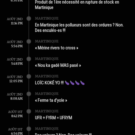
6:30 PM
Produit de 1ère nécessité en rupture de stock en
Martinique
MARTINIQUE
AOÛT 2ND
11:14 PM
En Martinique les pollueurs sont des ordures ? Non.
Des enculés-es !!!
MARTINIQUE
AOÛT 2ND
5:56 PM
« Mérine rivers to cross »
MARTINIQUE
AOÛT 2ND
5:48 PM
« Nou ka gadé MAS pasé »
MARTINIQUE
AOÛT 2ND
12:05 PM
LOÏC KOKÉ YO !!!
MARTINIQUE
AOÛT 2ND
8:08 AM
« Ferme ta d’yole »
MARTINIQUE
AOÛT 1ST
8:42 PM
UFR + FYRM = UFRYM
MARTINIQUE
AOÛT 1ST
6:56 PM