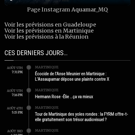
Page Instagram
Aquamar_MQ
Voir les prévisions en Guadeloupe
Voir les prévisions en Martinique
Voir les prévisions à la Réunion
CES DERNIERS JOURS…
MARTINIQUE
AOÛT 5TH
7:31 PM
Écocide de l’Anse Meunier en Martinique :
L’Assaupamar dépose une plainte contre X
MARTINIQUE
AOÛT 5TH
7:16 PM
Hermann Rose -Élie …ça va mieux
MARTINIQUE
AOÛT 4TH
5:15 PM
Tour de Martinique des yoles rondes : la FYRM offre-t-
elle gratuitement son trésor audiovisuel ?
MARTINIQUE
AOÛT 3RD