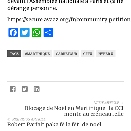
devant l’Assemblée nationale à Paris et ça ne
dérange personne.
https://secure.avaaz.org/fr/community_petiti
Facebook
Twitter
WhatsApp
Partager
TAGS
#MARTINIQUE
CARREFOUR
CFTU
HYPER U
NEXT ARTICLE
Blocage de Noël en Martinique : la CCI
monte au créneau...elle
PREVIOUS ARTICLE
Robert Parfait paka fè la fèt...de noël