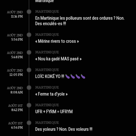
Martinique
MARTINIQUE
AOÛT 2ND
11:14 PM
En Martinique les pollueurs sont des ordures ? Non.
Des enculés-es !!!
MARTINIQUE
AOÛT 2ND
5:56 PM
« Mérine rivers to cross »
MARTINIQUE
AOÛT 2ND
5:48 PM
« Nou ka gadé MAS pasé »
MARTINIQUE
AOÛT 2ND
12:05 PM
LOÏC KOKÉ YO !!!
MARTINIQUE
AOÛT 2ND
8:08 AM
« Ferme ta d’yole »
MARTINIQUE
AOÛT 1ST
8:42 PM
UFR + FYRM = UFRYM
MARTINIQUE
AOÛT 1ST
6:56 PM
Des yoleurs ? Non. Des voleurs !!!