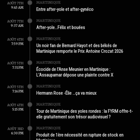
MARTINIQUE
AOÛT 7TH
9:45 AM
Entre after-yole et after-gynéco
MARTINIQUE
AOÛT 7TH
9:37 AM
After-yole…Félix et bouées
MARTINIQUE
AOÛT 6TH
7:59 PM
Un noir fan de Bernard Hayot et des békés de
Martinique remporte le Prix Antoine Crozat 2026
MARTINIQUE
AOÛT 5TH
7:31 PM
Écocide de l’Anse Meunier en Martinique :
L’Assaupamar dépose une plainte contre X
MARTINIQUE
AOÛT 5TH
7:16 PM
Hermann Rose -Élie …ça va mieux
MARTINIQUE
AOÛT 4TH
5:15 PM
Tour de Martinique des yoles rondes : la FYRM offre-t-
elle gratuitement son trésor audiovisuel ?
MARTINIQUE
AOÛT 3RD
6:30 PM
Produit de 1ère nécessité en rupture de stock en