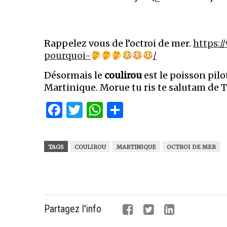
Rappelez vous de l’octroi de mer.
https:
pourquoi-
/
Désormais le
coulirou
est le poisson pil
Martinique. Morue tu ris te salutam de 
Facebook
Twitter
WhatsApp
Partager
TAGS
COULIROU
MARTINIQUE
OCTROI DE MER
Partagez l'info