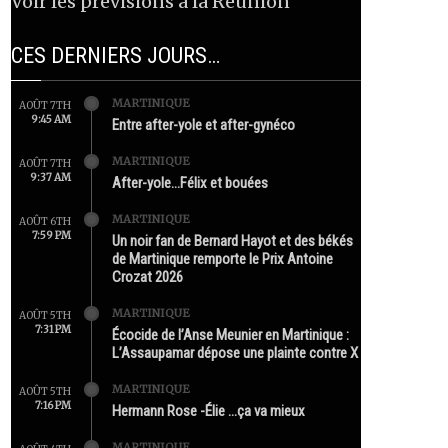
Voir les prévisions à la Réunion
CES DERNIERS JOURS…
MARTINIQUE
AOÛT 7TH
9:45 AM
Entre after-yole et after-gynéco
MARTINIQUE
AOÛT 7TH
9:37 AM
After-yole…Félix et bouées
MARTINIQUE
AOÛT 6TH
7:59 PM
Un noir fan de Bernard Hayot et des békés
de Martinique remporte le Prix Antoine
Crozat 2026
MARTINIQUE
AOÛT 5TH
7:31 PM
Écocide de l’Anse Meunier en Martinique :
L’Assaupamar dépose une plainte contre X
MARTINIQUE
AOÛT 5TH
7:16 PM
Hermann Rose -Élie …ça va mieux
MARTINIQUE