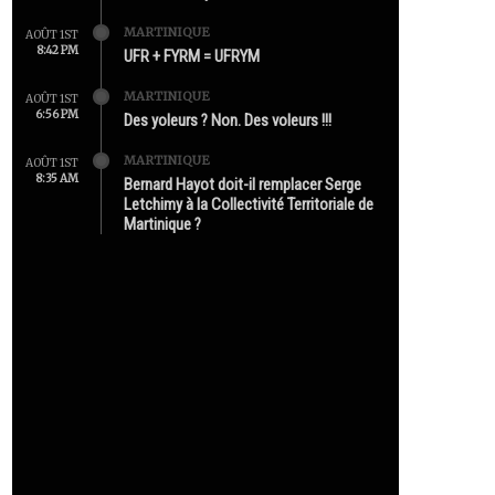
MARTINIQUE
AOÛT 1ST
8:42 PM
UFR + FYRM = UFRYM
MARTINIQUE
AOÛT 1ST
6:56 PM
Des yoleurs ? Non. Des voleurs !!!
MARTINIQUE
AOÛT 1ST
8:35 AM
Bernard Hayot doit-il remplacer Serge
Letchimy à la Collectivité Territoriale de
Martinique ?