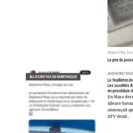
MARS 27TH, 202
Le prix du pois
AUJOURD'HUI
AUJOURD'HUI EN MARTINIQUE
Le feuilleton br
Les sociétés A
en procédure 
En Mars dern
silence bav
annonçait que
ATV vivait...