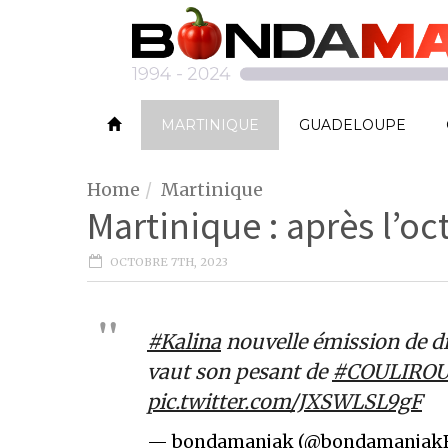
MARTINIQUE
GUADELOUPE
Home
Martinique
Martinique : après l’
OCTOBRE 7TH, 2023
#Kalina
nouvelle émission de d
vaut son pesant de
#COULIRO
pic.twitter.com/JXSWLSL9gF
— bondamanjak (@bondamanjak