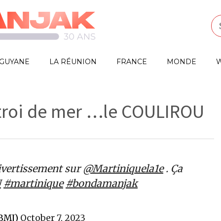
GUYANE
LA RÉUNION
FRANCE
MONDE
W
octroi de mer …le COULIROU
ivertissement sur
@Martiniquela1e
. Ça
U
#martinique
#bondamanjak
BMJ)
October 7, 2023