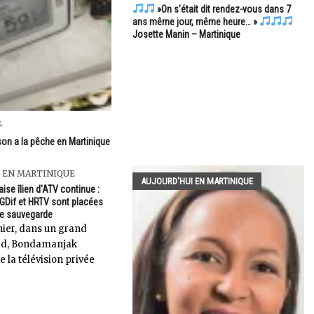
»On s’était dit rendez-vous dans 7
ans même jour, même heure… »
Josette Manin – Martinique
4
son a la pêche en Martinique
 EN MARTINIQUE
AUJOURD'HUI EN MARTINIQUE
aise îlien d'ATV continue :
GDif et HRTV sont placées
de sauvegarde
ier, dans un grand
ard, Bondamanjak
 la télévision privée