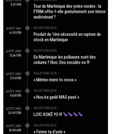
AOÛT 4TH
5:15 PM
Tour de Martinique des yoles rondes : la
FYRM offre-t-elle gratuitement son trésor
audiovisuel ?
MARTINIQUE
AOÛT 3RD
6:30 PM
Produit de 1ère nécessité en rupture de
stock en Martinique
MARTINIQUE
AOÛT 2ND
11:14 PM
En Martinique les pollueurs sont des
ordures ? Non. Des enculés-es !!!
MARTINIQUE
AOÛT 2ND
5:56 PM
« Mérine rivers to cross »
MARTINIQUE
AOÛT 2ND
5:48 PM
« Nou ka gadé MAS pasé »
MARTINIQUE
AOÛT 2ND
12:05 PM
LOÏC KOKÉ YO !!!
MARTINIQUE
AOÛT 2ND
8:08 AM
« Ferme ta d’yole »