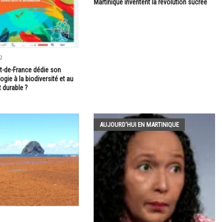
Martinique inventent la révolution sucrée
2
rt-de-France dédie son
logie à la biodiversité et au
 durable ?
AUJOURD'HUI EN MARTINIQUE