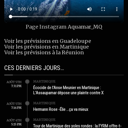
Page Instagram
Aquamar_MQ
Voir les prévisions en Guadeloupe
Voir les prévisions en Martinique
Voir les prévisions à la Réunion
CES DERNIERS JOURS…
MARTINIQUE
AOÛT 5TH
7:31 PM
Écocide de l’Anse Meunier en Martinique :
L’Assaupamar dépose une plainte contre X
MARTINIQUE
AOÛT 5TH
7:16 PM
Hermann Rose -Élie …ça va mieux
MARTINIQUE
AOÛT 4TH
5:15 PM
Tour de Martinique des yoles rondes : la FYRM offre-t-