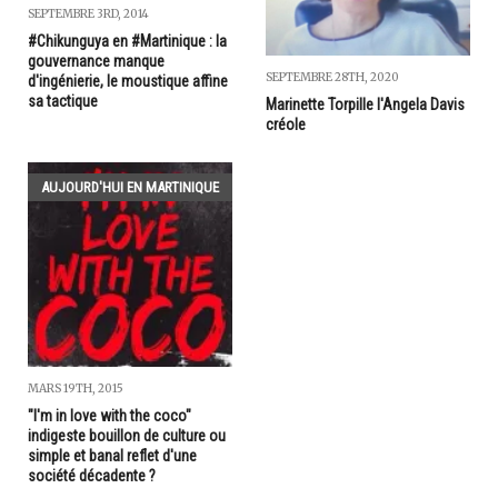
SEPTEMBRE 3RD, 2014
#Chikunguya en #Martinique : la
gouvernance manque
SEPTEMBRE 28TH, 2020
d'ingénierie, le moustique affine
sa tactique
Marinette Torpille l'Angela Davis
créole
AUJOURD'HUI EN MARTINIQUE
MARS 19TH, 2015
"I'm in love with the coco"
indigeste bouillon de culture ou
simple et banal reflet d'une
société décadente ?