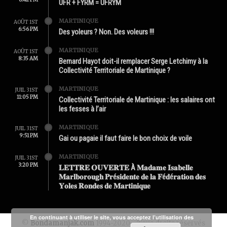
UFR + FYRM = UFRYM
MARTINIQUE
AOÛT 1ST
6:56 PM
Des yoleurs ? Non. Des voleurs !!!
MARTINIQUE
AOÛT 1ST
8:35 AM
Bernard Hayot doit-il remplacer Serge Letchimy à la
Collectivité Territoriale de Martinique ?
MARTINIQUE
JUIL 31ST
11:05 PM
Collectivité Territoriale de Martinique : les salaires ont
les fesses à l’air
MARTINIQUE
JUIL 31ST
9:51 PM
Gai ou pagaie il faut faire le bon choix de voile
MARTINIQUE
JUIL 31ST
3:20 PM
𝐋𝐄𝐓𝐓𝐑𝐄 𝐎𝐔𝐕𝐄𝐑𝐓𝐄 À 𝐌𝐚𝐝𝐚𝐦𝐞 𝐈𝐬𝐚𝐛𝐞𝐥𝐥𝐞
𝐌𝐚𝐫𝐥𝐛𝐨𝐫𝐨𝐮𝐠𝐡 𝐏𝐫é𝐬𝐢𝐝𝐞𝐧𝐭𝐞 𝐝𝐞 𝐥𝐚 𝐅é𝐝é𝐫𝐚𝐭𝐢𝐨𝐧 𝐝𝐞𝐬
𝐘𝐨𝐥𝐞𝐬 𝐑𝐨𝐧𝐝𝐞𝐬 𝐝𝐞 𝐌𝐚𝐫𝐭𝐢𝐧𝐢𝐪𝐮𝐞
En continuant à utiliser le site, vous acceptez l’utilisation des
©
Bondamanjak.com
1994-2020 - Tous droits réservés