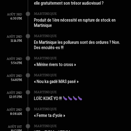
elle gratuitement son trésor audiovisuel ?
MARTINIQUE
AOÛT 3RD
6:30 PM
Produit de 1ère nécessité en rupture de stock en
Martinique
MARTINIQUE
AOÛT 2ND
11:14 PM
En Martinique les pollueurs sont des ordures ? Non.
Des enculés-es !!!
MARTINIQUE
AOÛT 2ND
5:56 PM
« Mérine rivers to cross »
MARTINIQUE
AOÛT 2ND
5:48 PM
« Nou ka gadé MAS pasé »
MARTINIQUE
AOÛT 2ND
12:05 PM
LOÏC KOKÉ YO !!!
MARTINIQUE
AOÛT 2ND
8:08 AM
« Ferme ta d’yole »
MARTINIQUE
AOÛT 1ST
8:42 PM