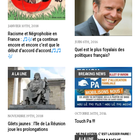
JANVIER 10TH, 2018
Racisme et Négrophobie en
France :
et ça continue
JUIN 6TH, 2016
encore et encore c'est que le
Quel est le plus foyalais des
début d'accord d'accord
politiques français?
A LA UNE
BREAKING NEWS
OCTOBRE 16TH, 2014
NOVEMBRE 19TH, 2018
Touch Pa !!!
Gilets jaunes : l'île de La Réunion
joue les prolongations
A LA UNE