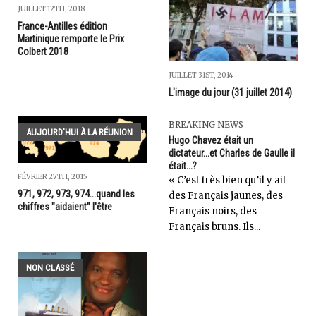
JUILLET 12TH, 2018
France-Antilles édition
Martinique remporte le Prix
Colbert 2018
JUILLET 31ST, 2014
L'image du jour (31 juillet 2014)
BREAKING NEWS
AUJOURD'HUI À LA RÉUNION
Hugo Chavez était un
dictateur...et Charles de Gaulle il
était...?
FÉVRIER 27TH, 2015
« C’est très bien qu’il y ait
971, 972, 973, 974...quand les
des Français jaunes, des
chiffres "aidaient" l'être
Français noirs, des
Français bruns. Ils...
NON CLASSÉ