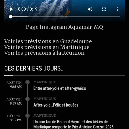
Page Instagram
Aquamar_MQ
Voir les prévisions en Guadeloupe
Voir les prévisions en Martinique
Voir les prévisions à la Réunion
CES DERNIERS JOURS…
MARTINIQUE
AOÛT 7TH
9:45 AM
Entre after-yole et after-gynéco
MARTINIQUE
AOÛT 7TH
9:37 AM
After-yole…Félix et bouées
MARTINIQUE
AOÛT 6TH
7:59 PM
Un noir fan de Bernard Hayot et des békés de
Martinique remporte le Prix Antoine Crozat 2026