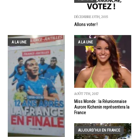
DÉCEMBRE 13TH, 2015
Allons voter !
A LA UNE
A LA UNE
AOÛT 7TH, 2017
Miss Monde : la Réunionnaise
Aurore Kichenin représentera la
France
AUJOURD'HUI EN FRANCE