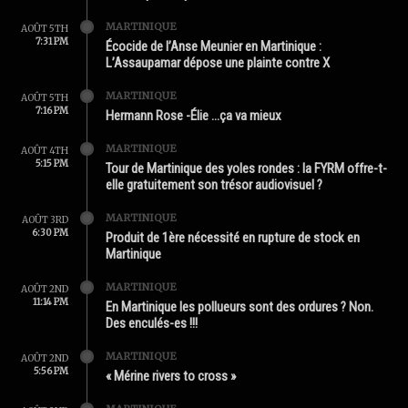
MARTINIQUE
AOÛT 5TH
7:31 PM
Écocide de l’Anse Meunier en Martinique :
L’Assaupamar dépose une plainte contre X
MARTINIQUE
AOÛT 5TH
7:16 PM
Hermann Rose -Élie …ça va mieux
MARTINIQUE
AOÛT 4TH
5:15 PM
Tour de Martinique des yoles rondes : la FYRM offre-t-
elle gratuitement son trésor audiovisuel ?
MARTINIQUE
AOÛT 3RD
6:30 PM
Produit de 1ère nécessité en rupture de stock en
Martinique
MARTINIQUE
AOÛT 2ND
11:14 PM
En Martinique les pollueurs sont des ordures ? Non.
Des enculés-es !!!
MARTINIQUE
AOÛT 2ND
5:56 PM
« Mérine rivers to cross »