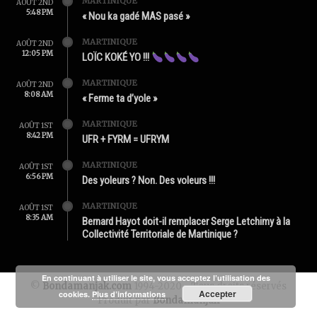
MARTINIQUE
AOÛT 2ND
5:48 PM
« Nou ka gadé MAS pasé »
MARTINIQUE
AOÛT 2ND
12:05 PM
LOÏC KOKÉ YO !!!
MARTINIQUE
AOÛT 2ND
8:08 AM
« Ferme ta d’yole »
MARTINIQUE
AOÛT 1ST
8:42 PM
UFR + FYRM = UFRYM
MARTINIQUE
AOÛT 1ST
6:56 PM
Des yoleurs ? Non. Des voleurs !!!
MARTINIQUE
AOÛT 1ST
8:35 AM
Bernard Hayot doit-il remplacer Serge Letchimy à la
Collectivité Territoriale de Martinique ?
En continuant à utiliser le site, vous acceptez l’utilisation des
©
Bondamanjak.com
1994-2020 - Tous droits réservés
Accepter
cookies.
Plus d’informations
Produit par
Bondamanjak