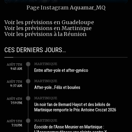
Page Instagram
Aquamar_MQ
Voir les prévisions en Guadeloupe
Voir les prévisions en Martinique
Voir les prévisions à la Réunion
CES DERNIERS JOURS…
MARTINIQUE
AOÛT 7TH
9:45 AM
Entre after-yole et after-gynéco
MARTINIQUE
AOÛT 7TH
9:37 AM
After-yole…Félix et bouées
MARTINIQUE
AOÛT 6TH
7:59 PM
Un noir fan de Bernard Hayot et des békés de
Martinique remporte le Prix Antoine Crozat 2026
MARTINIQUE
AOÛT 5TH
7:31 PM
Écocide de l’Anse Meunier en Martinique :