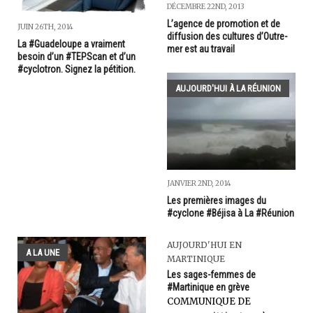
DÉCEMBRE 22ND, 2013
L’agence de promotion et de
JUIN 26TH, 2014
diffusion des cultures d’Outre-
La #Guadeloupe a vraiment
mer est au travail
besoin d’un #TEPScan et d’un
#cyclotron. Signez la pétition.
AUJOURD'HUI À LA RÉUNION
JANVIER 2ND, 2014
Les premières images du
#cyclone #Béjisa à La #Réunion
AUJOURD'HUI EN
A LA UNE
MARTINIQUE
Les sages-femmes de
#Martinique en grève
COMMUNIQUE DE