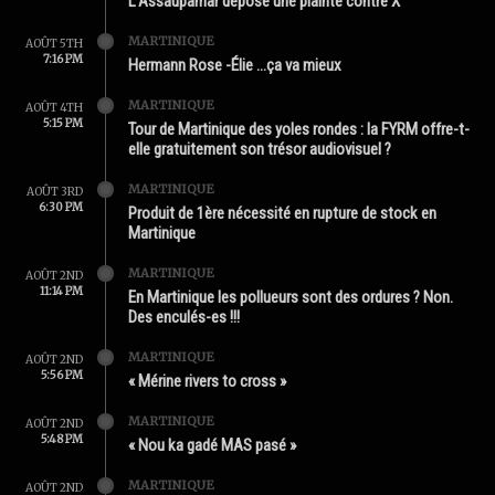
L’Assaupamar dépose une plainte contre X
MARTINIQUE
AOÛT 5TH
7:16 PM
Hermann Rose -Élie …ça va mieux
MARTINIQUE
AOÛT 4TH
5:15 PM
Tour de Martinique des yoles rondes : la FYRM offre-t-
elle gratuitement son trésor audiovisuel ?
MARTINIQUE
AOÛT 3RD
6:30 PM
Produit de 1ère nécessité en rupture de stock en
Martinique
MARTINIQUE
AOÛT 2ND
11:14 PM
En Martinique les pollueurs sont des ordures ? Non.
Des enculés-es !!!
MARTINIQUE
AOÛT 2ND
5:56 PM
« Mérine rivers to cross »
MARTINIQUE
AOÛT 2ND
5:48 PM
« Nou ka gadé MAS pasé »
MARTINIQUE
AOÛT 2ND