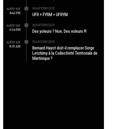
MARTINIQUE
AOÛT 1ST
8:42 PM
UFR + FYRM = UFRYM
MARTINIQUE
AOÛT 1ST
6:56 PM
Des yoleurs ? Non. Des voleurs !!!
MARTINIQUE
AOÛT 1ST
8:35 AM
Bernard Hayot doit-il remplacer Serge
Letchimy à la Collectivité Territoriale de
Martinique ?