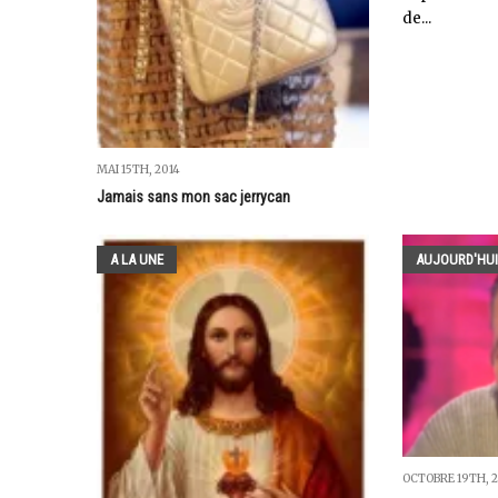
de...
MAI 15TH, 2014
Jamais sans mon sac jerrycan
A LA UNE
AUJOURD'HUI
OCTOBRE 19TH, 