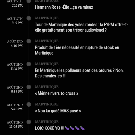
MARTINIQUE
AOÛT 5TH
7:16 PM
Hermann Rose -Élie …ça va mieux
MARTINIQUE
AOÛT 4TH
5:15 PM
Tour de Martinique des yoles rondes : la FYRM offre-t-
elle gratuitement son trésor audiovisuel ?
MARTINIQUE
AOÛT 3RD
6:30 PM
Produit de 1ère nécessité en rupture de stock en
Martinique
MARTINIQUE
AOÛT 2ND
11:14 PM
En Martinique les pollueurs sont des ordures ? Non.
Des enculés-es !!!
MARTINIQUE
AOÛT 2ND
5:56 PM
« Mérine rivers to cross »
MARTINIQUE
AOÛT 2ND
5:48 PM
« Nou ka gadé MAS pasé »
MARTINIQUE
AOÛT 2ND
12:05 PM
LOÏC KOKÉ YO !!!