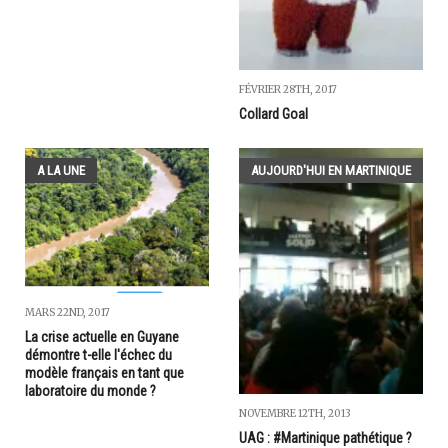
FÉVRIER 28TH, 2017
Collard Goal
A LA UNE
AUJOURD'HUI EN MARTINIQUE
MARS 22ND, 2017
La crise actuelle en Guyane
démontre t-elle l'échec du
modèle français en tant que
laboratoire du monde ?
NOVEMBRE 12TH, 2013
UAG : #Martinique pathétique ?