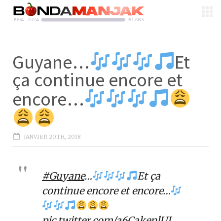
Guyane…
Et
ça continue encore et
encore…
JANVIER 20TH, 2018
#Guyane
…
Et ça
continue encore et encore…
pic.twitter.com/a6CakenlUJ