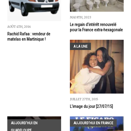
MAI 8TH, 2023
Le regain d'intérêt renouvelé
AOÛT 4TH, 2016
pour la France extra-hexagonale
Rachid Rafaa : vendeur de
matelas en Martinique !
A LA UNE
JUILLET 27TH, 2015
L'image du jour [27/07/15]
AUJOURD'HUI EN
AUJOURD'HUI EN FRANCE
GUADELOUPE