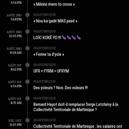
5:56 PM
« Mérine rivers to cross »
MARTINIQUE
AOÛT 2ND
5:48 PM
« Nou ka gadé MAS pasé »
MARTINIQUE
AOÛT 2ND
12:05 PM
LOÏC KOKÉ YO !!!
MARTINIQUE
AOÛT 2ND
8:08 AM
« Ferme ta d’yole »
MARTINIQUE
AOÛT 1ST
8:42 PM
UFR + FYRM = UFRYM
MARTINIQUE
AOÛT 1ST
6:56 PM
Des yoleurs ? Non. Des voleurs !!!
MARTINIQUE
AOÛT 1ST
8:35 AM
Bernard Hayot doit-il remplacer Serge Letchimy à la
Collectivité Territoriale de Martinique ?
MARTINIQUE
JUIL 31ST
11:05 PM
Collectivité Territoriale de Martinique : les salaires ont