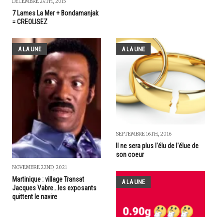
DÉCEMBRE 24TH, 2015
7 Lames La Mer + Bondamanjak
= CREOLISEZ
A LA UNE
A LA UNE
SEPTEMBRE 16TH, 2016
Il ne sera plus l'élu de l'élue de
son coeur
NOVEMBRE 22ND, 2021
Martinique : village Transat
A LA UNE
Jacques Vabre...les exposants
quittent le navire