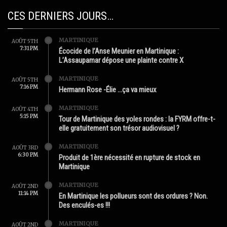
CES DERNIERS JOURS…
MARTINIQUE
AOÛT 5TH
7:31 PM
Écocide de l’Anse Meunier en Martinique :
L’Assaupamar dépose une plainte contre X
MARTINIQUE
AOÛT 5TH
7:16 PM
Hermann Rose -Élie …ça va mieux
MARTINIQUE
AOÛT 4TH
5:15 PM
Tour de Martinique des yoles rondes : la FYRM offre-t-
elle gratuitement son trésor audiovisuel ?
MARTINIQUE
AOÛT 3RD
6:30 PM
Produit de 1ère nécessité en rupture de stock en
Martinique
MARTINIQUE
AOÛT 2ND
11:14 PM
En Martinique les pollueurs sont des ordures ? Non.
Des enculés-es !!!
MARTINIQUE
AOÛT 2ND