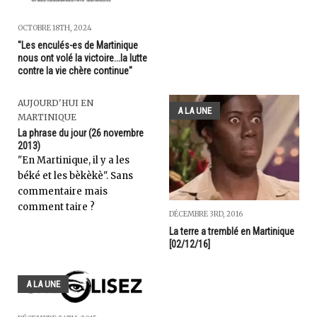
OCTOBRE 18TH, 2024
"Les enculés-es de Martinique
nous ont volé la victoire...la lutte
contre la vie chère continue"
AUJOURD'HUI EN
A LA UNE
MARTINIQUE
La phrase du jour (26 novembre
2013)
"En Martinique, il y a les
béké et les bèkèkè". Sans
commentaire mais
comment taire ?
DÉCEMBRE 3RD, 2016
La terre a tremblé en Martinique
[02/12/16]
A LA UNE