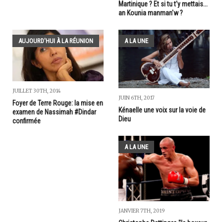
Martinique ? Et si tu t'y mettais...
an Kounia manman'w ?
AUJOURD'HUI À LA RÉUNION
A LA UNE
JUILLET 30TH, 2014
JUIN 6TH, 2017
Foyer de Terre Rouge: la mise en
Kénaelle une voix sur la voie de
examen de Nassimah #Dindar
Dieu
confirmée
A LA UNE
JANVIER 7TH, 2019