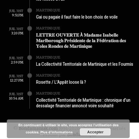
MARTINIQUE
JUIL 31ST
9:51 PM
Gai ou pagaie il faut faire le bon choix de voile
MARTINIQUE
JUIL 31ST
3:20 PM
𝐋𝐄𝐓𝐓𝐑𝐄 𝐎𝐔𝐕𝐄𝐑𝐓𝐄 À 𝐌𝐚𝐝𝐚𝐦𝐞 𝐈𝐬𝐚𝐛𝐞𝐥𝐥𝐞
𝐌𝐚𝐫𝐥𝐛𝐨𝐫𝐨𝐮𝐠𝐡 𝐏𝐫é𝐬𝐢𝐝𝐞𝐧𝐭𝐞 𝐝𝐞 𝐥𝐚 𝐅é𝐝é𝐫𝐚𝐭𝐢𝐨𝐧 𝐝𝐞𝐬
𝐘𝐨𝐥𝐞𝐬 𝐑𝐨𝐧𝐝𝐞𝐬 𝐝𝐞 𝐌𝐚𝐫𝐭𝐢𝐧𝐢𝐪𝐮𝐞
MARTINIQUE
JUIL 31ST
2:59 PM
La Collectivité Territoriale de Martinique et les Fourmis
MARTINIQUE
JUIL 31ST
12:27 PM
Rosette / L’Appât loose là ?
MARTINIQUE
JUIL 31ST
10:54 AM
Collectivité Territoriale de Martinique : chronique d’un
dessalage financier annoncé voire souhaité
En continuant à utiliser le site, vous acceptez l’utilisation des
©
Bondamanjak.com
1994-2020 - Tous droits réservés
Accepter
cookies.
Plus d’informations
Produit par
Bondamanjak