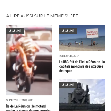
A LIRE AUSSI SUR LE MÊME SUJET
A LA UNE
A LA UNE
JUIN 25TH, 2017
La BBC fait de l'île La Réunion...la
capitale mondiale des attaques
de requin
A LA UNE
SEPTEMBRE 2ND, 2015
Île de La Réunion : le motard
cache la plaque de son scooter