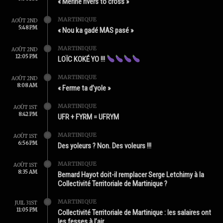
« Mérine rivers to cross »
MARTINIQUE
AOÛT 2ND
5:48 PM
« Nou ka gadé MAS pasé »
MARTINIQUE
AOÛT 2ND
12:05 PM
LOÏC KOKÉ YO !!!
MARTINIQUE
AOÛT 2ND
8:08 AM
« Ferme ta d’yole »
MARTINIQUE
AOÛT 1ST
8:42 PM
UFR + FYRM = UFRYM
MARTINIQUE
AOÛT 1ST
6:56 PM
Des yoleurs ? Non. Des voleurs !!!
MARTINIQUE
AOÛT 1ST
8:35 AM
Bernard Hayot doit-il remplacer Serge Letchimy à la
Collectivité Territoriale de Martinique ?
MARTINIQUE
JUIL 31ST
11:05 PM
Collectivité Territoriale de Martinique : les salaires ont
les fesses à l’air