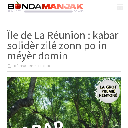
Île de La Réunion : kabar
solidèr zilé zonn po in
méyèr domin
DÉCEMBRE 7TH, 2018