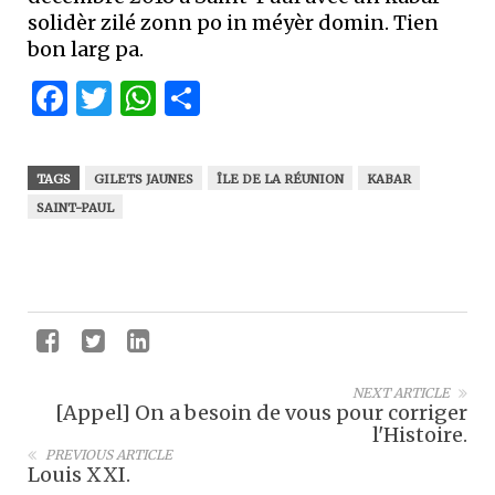
solidèr zilé zonn po in méyèr domin. Tien
bon larg pa.
Facebook
Twitter
WhatsApp
Partager
TAGS
GILETS JAUNES
ÎLE DE LA RÉUNION
KABAR
SAINT-PAUL
NEXT ARTICLE
[Appel] On a besoin de vous pour corriger
l'Histoire.
PREVIOUS ARTICLE
Louis XXI.