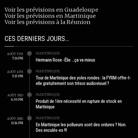
Voir les prévisions en Guadeloupe
Voir les prévisions en Martinique
Voir les prévisions à la Réunion
CES DERNIERS JOURS…
MARTINIQUE
AOÛT 5TH
7:16 PM
Hermann Rose -Élie …ça va mieux
MARTINIQUE
AOÛT 4TH
5:15 PM
Tour de Martinique des yoles rondes : la FYRM offre-t-
elle gratuitement son trésor audiovisuel ?
MARTINIQUE
AOÛT 3RD
6:30 PM
Produit de 1ère nécessité en rupture de stock en
Martinique
MARTINIQUE
AOÛT 2ND
11:14 PM
En Martinique les pollueurs sont des ordures ? Non.
Des enculés-es !!!