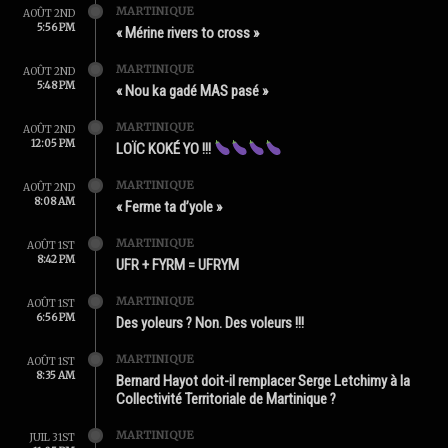
MARTINIQUE
AOÛT 2ND
5:56 PM
« Mérine rivers to cross »
MARTINIQUE
AOÛT 2ND
5:48 PM
« Nou ka gadé MAS pasé »
MARTINIQUE
AOÛT 2ND
12:05 PM
LOÏC KOKÉ YO !!!
MARTINIQUE
AOÛT 2ND
8:08 AM
« Ferme ta d’yole »
MARTINIQUE
AOÛT 1ST
8:42 PM
UFR + FYRM = UFRYM
MARTINIQUE
AOÛT 1ST
6:56 PM
Des yoleurs ? Non. Des voleurs !!!
MARTINIQUE
AOÛT 1ST
8:35 AM
Bernard Hayot doit-il remplacer Serge Letchimy à la
Collectivité Territoriale de Martinique ?
MARTINIQUE
JUIL 31ST