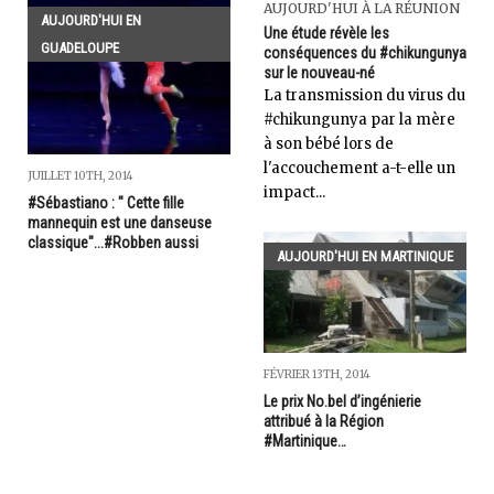
AUJOURD'HUI À LA RÉUNION
AUJOURD'HUI EN
Une étude révèle les
GUADELOUPE
conséquences du #chikungunya
sur le nouveau-né
La transmission du virus du
#chikungunya par la mère
à son bébé lors de
l'accouchement a-t-elle un
JUILLET 10TH, 2014
impact...
#Sébastiano : " Cette fille
mannequin est une danseuse
classique"...#Robben aussi
AUJOURD'HUI EN MARTINIQUE
FÉVRIER 13TH, 2014
Le prix No.bel d’ingénierie
attribué à la Région
#Martinique…