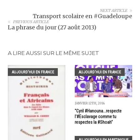
NEXT ARTICLE
Transport scolaire en #Guadeloupe
PREVIOUS ARTICLE
La phrase du jour (27 août 2013)
A LIRE AUSSI SUR LE MÊME SUJET
AUJOURD'HUI EN FRANCE
AUJOURD'HUI EN FRANCE
JANVIER 12TH, 2014
"Cyril #Hanouna...respecte
l'#Esclavage comme tu
respectes la #Shoah"
AUJOURD'HUI EN MARTINIQUE