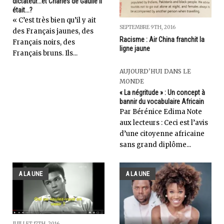
dictateur...et Charles de Gaulle il
était...?
« C’est très bien qu’il y ait
SEPTEMBRE 9TH, 2016
des Français jaunes, des
Racisme : Air China franchit la
Français noirs, des
ligne jaune
Français bruns. Ils...
AUJOURD'HUI DANS LE
MONDE
« La négritude » : Un concept à
bannir du vocabulaire Africain
Par Bérénice Edima Note
aux lecteurs : Ceci est l’avis
d’une citoyenne africaine
sans grand diplôme...
A LA UNE
A LA UNE
JUILLET 17TH, 2016