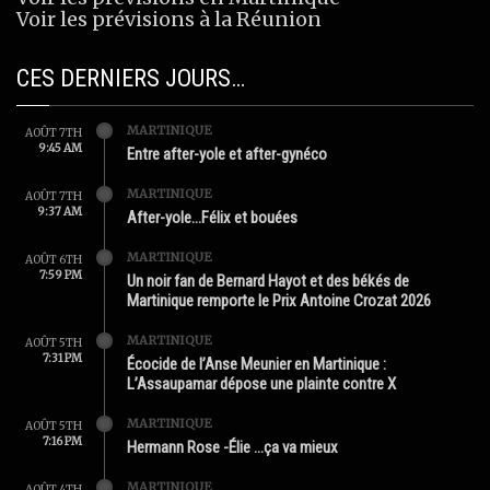
Voir les prévisions à la Réunion
CES DERNIERS JOURS…
MARTINIQUE
AOÛT 7TH
9:45 AM
Entre after-yole et after-gynéco
MARTINIQUE
AOÛT 7TH
9:37 AM
After-yole…Félix et bouées
MARTINIQUE
AOÛT 6TH
7:59 PM
Un noir fan de Bernard Hayot et des békés de
Martinique remporte le Prix Antoine Crozat 2026
MARTINIQUE
AOÛT 5TH
7:31 PM
Écocide de l’Anse Meunier en Martinique :
L’Assaupamar dépose une plainte contre X
MARTINIQUE
AOÛT 5TH
7:16 PM
Hermann Rose -Élie …ça va mieux
MARTINIQUE
AOÛT 4TH