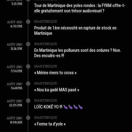
5:15 PM
Tour de Martinique des yoles rondes : la FYRM offre-t-
elle gratuitement son trésor audiovisuel ?
MARTINIQUE
AOÛT 3RD
6:30 PM
Produit de 1ère nécessité en rupture de stock en
Martinique
MARTINIQUE
AOÛT 2ND
11:14 PM
En Martinique les pollueurs sont des ordures ? Non.
Des enculés-es !!!
MARTINIQUE
AOÛT 2ND
5:56 PM
« Mérine rivers to cross »
MARTINIQUE
AOÛT 2ND
5:48 PM
« Nou ka gadé MAS pasé »
MARTINIQUE
AOÛT 2ND
12:05 PM
LOÏC KOKÉ YO !!!
MARTINIQUE
AOÛT 2ND
8:08 AM
« Ferme ta d’yole »