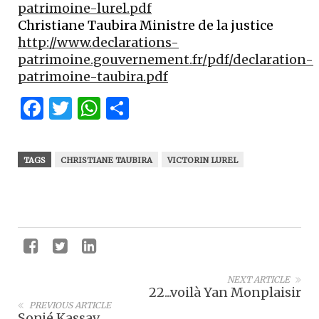
patrimoine-lurel.pdf
Christiane Taubira Ministre de la justice
http://www.declarations-
patrimoine.gouvernement.fr/pdf/declaration-
patrimoine-taubira.pdf
Facebook
Twitter
WhatsApp
Partager
TAGS
CHRISTIANE TAUBIRA
VICTORIN LUREL
NEXT ARTICLE
22...voilà Yan Monplaisir
PREVIOUS ARTICLE
Sonjé Kassav