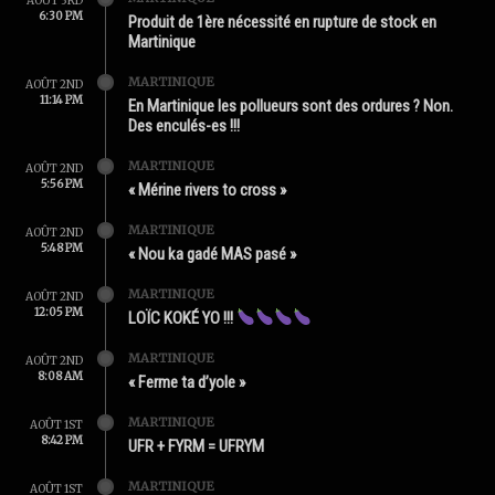
AOÛT 3RD
6:30 PM
Produit de 1ère nécessité en rupture de stock en
Martinique
MARTINIQUE
AOÛT 2ND
11:14 PM
En Martinique les pollueurs sont des ordures ? Non.
Des enculés-es !!!
MARTINIQUE
AOÛT 2ND
5:56 PM
« Mérine rivers to cross »
MARTINIQUE
AOÛT 2ND
5:48 PM
« Nou ka gadé MAS pasé »
MARTINIQUE
AOÛT 2ND
12:05 PM
LOÏC KOKÉ YO !!!
MARTINIQUE
AOÛT 2ND
8:08 AM
« Ferme ta d’yole »
MARTINIQUE
AOÛT 1ST
8:42 PM
UFR + FYRM = UFRYM
MARTINIQUE
AOÛT 1ST