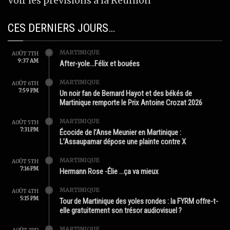
Voir les prévisions à la Réunion
CES DERNIERS JOURS…
MARTINIQUE
AOÛT 7TH
9:37 AM
After-yole…Félix et bouées
MARTINIQUE
AOÛT 6TH
7:59 PM
Un noir fan de Bernard Hayot et des békés de
Martinique remporte le Prix Antoine Crozat 2026
MARTINIQUE
AOÛT 5TH
7:31 PM
Écocide de l’Anse Meunier en Martinique :
L’Assaupamar dépose une plainte contre X
MARTINIQUE
AOÛT 5TH
7:16 PM
Hermann Rose -Élie …ça va mieux
MARTINIQUE
AOÛT 4TH
5:15 PM
Tour de Martinique des yoles rondes : la FYRM offre-t-
elle gratuitement son trésor audiovisuel ?
MARTINIQUE