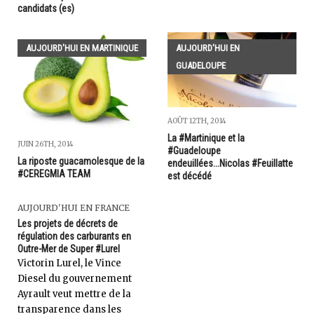
candidats (es)
AUJOURD'HUI EN MARTINIQUE
AUJOURD'HUI EN
GUADELOUPE
AOÛT 12TH, 2014
La #Martinique et la
JUIN 26TH, 2014
#Guadeloupe
La riposte guacamolesque de la
endeuillées...Nicolas #Feuillatte
#CEREGMIA TEAM
est décédé
AUJOURD'HUI EN FRANCE
Les projets de décrets de
régulation des carburants en
Outre-Mer de Super #Lurel
Victorin Lurel, le Vince
Diesel du gouvernement
Ayrault veut mettre de la
transparence dans les