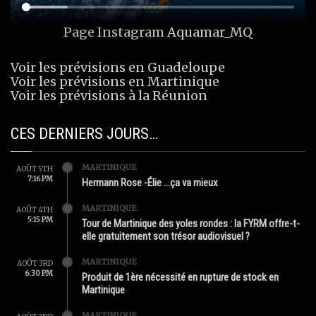
Page Instagram
Aquamar_MQ
Voir les prévisions en Guadeloupe
Voir les prévisions en Martinique
Voir les prévisions à la Réunion
CES DERNIERS JOURS…
MARTINIQUE
AOÛT 5TH
7:16 PM
Hermann Rose -Élie …ça va mieux
MARTINIQUE
AOÛT 4TH
5:15 PM
Tour de Martinique des yoles rondes : la FYRM offre-t-
elle gratuitement son trésor audiovisuel ?
MARTINIQUE
AOÛT 3RD
6:30 PM
Produit de 1ère nécessité en rupture de stock en
Martinique
MARTINIQUE