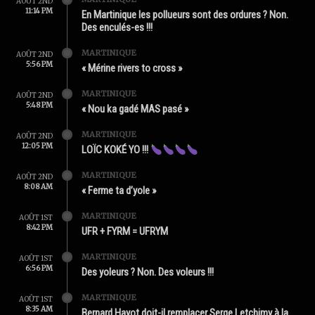
AOÛT 2ND
11:14 PM
En Martinique les pollueurs sont des ordures ? Non.
Des enculés-es !!!
MARTINIQUE
AOÛT 2ND
5:56 PM
« Mérine rivers to cross »
MARTINIQUE
AOÛT 2ND
5:48 PM
« Nou ka gadé MAS pasé »
MARTINIQUE
AOÛT 2ND
12:05 PM
LOÏC KOKÉ YO !!!
MARTINIQUE
AOÛT 2ND
8:08 AM
« Ferme ta d’yole »
MARTINIQUE
AOÛT 1ST
8:42 PM
UFR + FYRM = UFRYM
MARTINIQUE
AOÛT 1ST
6:56 PM
Des yoleurs ? Non. Des voleurs !!!
MARTINIQUE
AOÛT 1ST
8:35 AM
Bernard Hayot doit-il remplacer Serge Letchimy à la