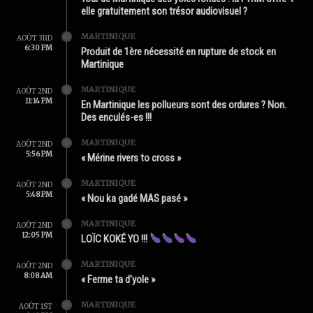
elle gratuitement son trésor audiovisuel ?
MARTINIQUE
AOÛT 3RD
6:30 PM
Produit de 1ère nécessité en rupture de stock en
Martinique
MARTINIQUE
AOÛT 2ND
11:14 PM
En Martinique les pollueurs sont des ordures ? Non.
Des enculés-es !!!
MARTINIQUE
AOÛT 2ND
5:56 PM
« Mérine rivers to cross »
MARTINIQUE
AOÛT 2ND
5:48 PM
« Nou ka gadé MAS pasé »
MARTINIQUE
AOÛT 2ND
12:05 PM
LOÏC KOKÉ YO !!!
MARTINIQUE
AOÛT 2ND
8:08 AM
« Ferme ta d’yole »
MARTINIQUE
AOÛT 1ST