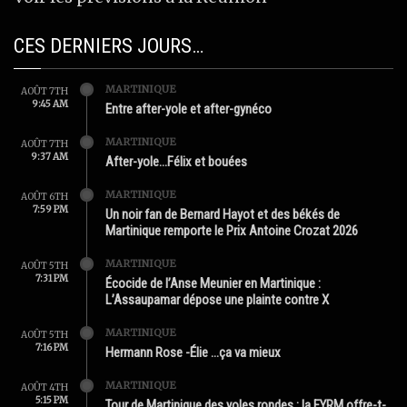
CES DERNIERS JOURS…
MARTINIQUE
AOÛT 7TH
9:45 AM
Entre after-yole et after-gynéco
MARTINIQUE
AOÛT 7TH
9:37 AM
After-yole…Félix et bouées
MARTINIQUE
AOÛT 6TH
7:59 PM
Un noir fan de Bernard Hayot et des békés de
Martinique remporte le Prix Antoine Crozat 2026
MARTINIQUE
AOÛT 5TH
7:31 PM
Écocide de l’Anse Meunier en Martinique :
L’Assaupamar dépose une plainte contre X
MARTINIQUE
AOÛT 5TH
7:16 PM
Hermann Rose -Élie …ça va mieux
MARTINIQUE
AOÛT 4TH
5:15 PM
Tour de Martinique des yoles rondes : la FYRM offre-t-