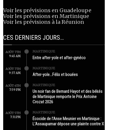
Voir les prévisions en Guadeloupe
Voir les prévisions en Martinique
Voir les prévisions à la Réunion
CES DERNIERS JOURS…
MARTINIQUE
AOÛT 7TH
9:45 AM
Entre after-yole et after-gynéco
MARTINIQUE
AOÛT 7TH
9:37 AM
After-yole…Félix et bouées
MARTINIQUE
AOÛT 6TH
7:59 PM
Un noir fan de Bernard Hayot et des békés
de Martinique remporte le Prix Antoine
Crozat 2026
MARTINIQUE
AOÛT 5TH
7:31 PM
Écocide de l’Anse Meunier en Martinique :
L’Assaupamar dépose une plainte contre X