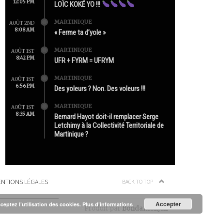
12:05 PM
LOÏC KOKÉ YO !!!
MARTINIQUE
AOÛT 2ND
8:08 AM
« Ferme ta d’yole »
MARTINIQUE
AOÛT 1ST
8:42 PM
UFR + FYRM = UFRYM
MARTINIQUE
AOÛT 1ST
6:56 PM
Des yoleurs ? Non. Des voleurs !!!
MARTINIQUE
AOÛT 1ST
8:35 AM
Bernard Hayot doit-il remplacer Serge
Letchimy à la Collectivité Territoriale de
Martinique ?
NTIONS LÉGALES
BACK TO TOP
Accepter
cceptez l’utilisation des cookies.
Plus d’informations
Produit par
Bondamanjak