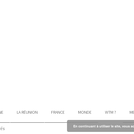
NE
LA RÉUNION
FRANCE
MONDE
WTM ?
ME
En continuant à utiliser le site, vous a
vés