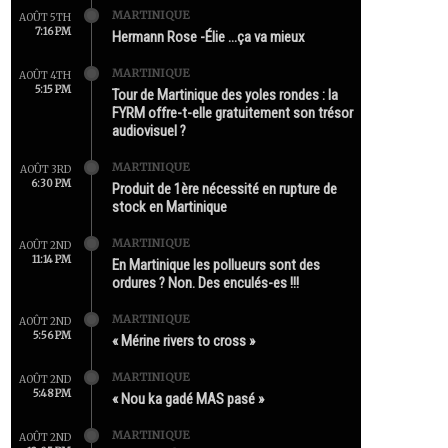
MARTINIQUE
AOÛT 5TH
7:16 PM
Hermann Rose -Élie …ça va mieux
MARTINIQUE
AOÛT 4TH
5:15 PM
Tour de Martinique des yoles rondes : la
FYRM offre-t-elle gratuitement son trésor
audiovisuel ?
MARTINIQUE
AOÛT 3RD
6:30 PM
Produit de 1ère nécessité en rupture de
stock en Martinique
MARTINIQUE
AOÛT 2ND
11:14 PM
En Martinique les pollueurs sont des
ordures ? Non. Des enculés-es !!!
MARTINIQUE
AOÛT 2ND
5:56 PM
« Mérine rivers to cross »
MARTINIQUE
AOÛT 2ND
5:48 PM
« Nou ka gadé MAS pasé »
MARTINIQUE
AOÛT 2ND