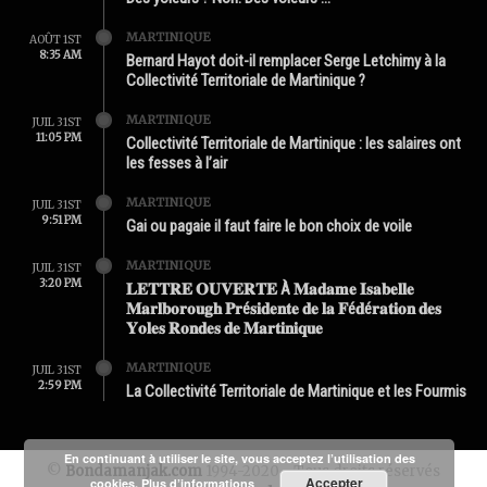
MARTINIQUE
AOÛT 1ST
8:35 AM
Bernard Hayot doit-il remplacer Serge Letchimy à la
Collectivité Territoriale de Martinique ?
MARTINIQUE
JUIL 31ST
11:05 PM
Collectivité Territoriale de Martinique : les salaires ont
les fesses à l’air
MARTINIQUE
JUIL 31ST
9:51 PM
Gai ou pagaie il faut faire le bon choix de voile
MARTINIQUE
JUIL 31ST
3:20 PM
𝐋𝐄𝐓𝐓𝐑𝐄 𝐎𝐔𝐕𝐄𝐑𝐓𝐄 À 𝐌𝐚𝐝𝐚𝐦𝐞 𝐈𝐬𝐚𝐛𝐞𝐥𝐥𝐞
𝐌𝐚𝐫𝐥𝐛𝐨𝐫𝐨𝐮𝐠𝐡 𝐏𝐫é𝐬𝐢𝐝𝐞𝐧𝐭𝐞 𝐝𝐞 𝐥𝐚 𝐅é𝐝é𝐫𝐚𝐭𝐢𝐨𝐧 𝐝𝐞𝐬
𝐘𝐨𝐥𝐞𝐬 𝐑𝐨𝐧𝐝𝐞𝐬 𝐝𝐞 𝐌𝐚𝐫𝐭𝐢𝐧𝐢𝐪𝐮𝐞
MARTINIQUE
JUIL 31ST
2:59 PM
La Collectivité Territoriale de Martinique et les Fourmis
En continuant à utiliser le site, vous acceptez l’utilisation des
©
Bondamanjak.com
1994-2020 - Tous droits réservés
Accepter
cookies.
Plus d’informations