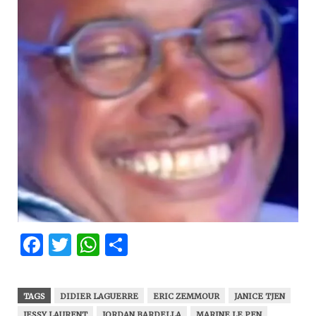
Facebook
Twitter
WhatsApp
Partager
TAGS
DIDIER LAGUERRE
ERIC ZEMMOUR
JANICE TJEN
JESSY LAURENT
JORDAN BARDELLA
MARINE LE PEN