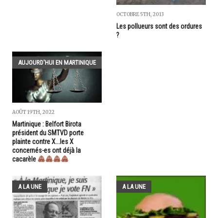
OCTOBRE 5TH, 2013
Les pollueurs sont des ordures
?
AUJOURD'HUI EN MARTINIQUE
AOÛT 19TH, 2022
Martinique : Belfort Birota
président du SMTVD porte
plainte contre X...les X
concernés-es ont déjà la
cacarèle
A LA UNE
A LA UNE