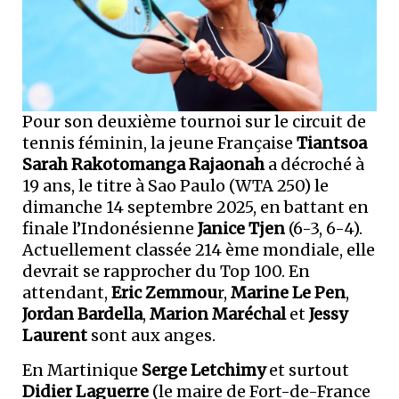
Pour son deuxième tournoi sur le circuit de
tennis féminin, la jeune Française
Tiantsoa
Sarah Rakotomanga Rajaonah
a décroché à
19 ans, le titre à Sao Paulo (WTA 250) le
dimanche 14 septembre 2025, en battant en
finale l’Indonésienne
Janice Tjen
(6-3, 6-4).
Actuellement classée 214 ème mondiale, elle
devrait se rapprocher du Top 100. En
attendant,
Eric Zemmou
r,
Marine Le Pen
,
Jordan Bardella
,
Marion Maréchal
et
Jessy
Laurent
sont aux anges.
En Martinique
Serge Letchimy
et surtout
Didier Laguerre
(le maire de Fort-de-France