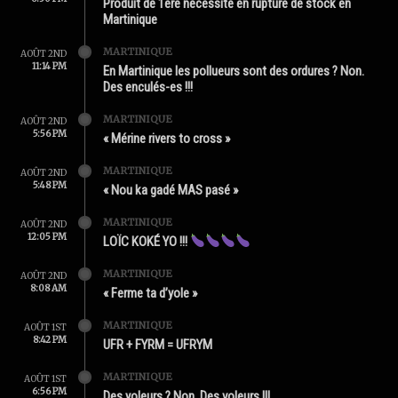
Produit de 1ère nécessité en rupture de stock en
Martinique
MARTINIQUE
AOÛT 2ND
11:14 PM
En Martinique les pollueurs sont des ordures ? Non.
Des enculés-es !!!
MARTINIQUE
AOÛT 2ND
5:56 PM
« Mérine rivers to cross »
MARTINIQUE
AOÛT 2ND
5:48 PM
« Nou ka gadé MAS pasé »
MARTINIQUE
AOÛT 2ND
12:05 PM
LOÏC KOKÉ YO !!!
MARTINIQUE
AOÛT 2ND
8:08 AM
« Ferme ta d’yole »
MARTINIQUE
AOÛT 1ST
8:42 PM
UFR + FYRM = UFRYM
MARTINIQUE
AOÛT 1ST
6:56 PM
Des yoleurs ? Non. Des voleurs !!!