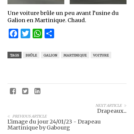
Une voiture brûle un peu avant l’usine du
Galion en Martinique. Chaud.
Facebook
Twitter
WhatsApp
Partager
TAGS
BRÛLE
GALION
MARTINIQUE
VOITURE
NEXT ARTICLE
Drapeaux...
PREVIOUS ARTICLE
L'image du jour 24/01/23 - Drapeau
Martinique by Gabourg