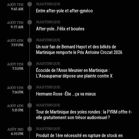
MARTINIQUE
AOÛT 7TH
9:45 AM
Entre after-yole et after-gynéco
MARTINIQUE
AOÛT 7TH
9:37 AM
After-yole…Félix et bouées
MARTINIQUE
AOÛT 6TH
7:59 PM
Un noir fan de Bernard Hayot et des békés de
Martinique remporte le Prix Antoine Crozat 2026
MARTINIQUE
AOÛT 5TH
7:31 PM
Écocide de l’Anse Meunier en Martinique :
L’Assaupamar dépose une plainte contre X
MARTINIQUE
AOÛT 5TH
7:16 PM
Hermann Rose -Élie …ça va mieux
MARTINIQUE
AOÛT 4TH
5:15 PM
Tour de Martinique des yoles rondes : la FYRM offre-t-
elle gratuitement son trésor audiovisuel ?
MARTINIQUE
AOÛT 3RD
6:30 PM
Produit de 1ère nécessité en rupture de stock en