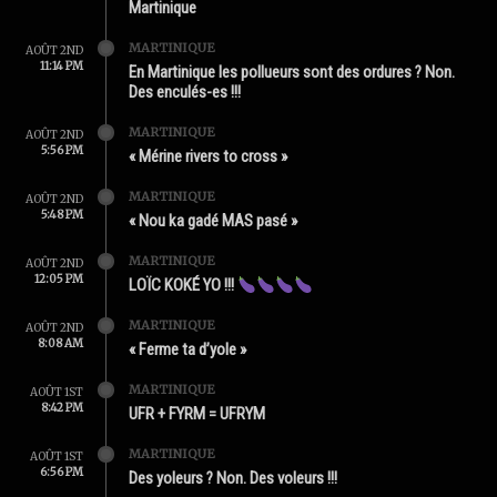
Martinique
MARTINIQUE
AOÛT 2ND
11:14 PM
En Martinique les pollueurs sont des ordures ? Non.
Des enculés-es !!!
MARTINIQUE
AOÛT 2ND
5:56 PM
« Mérine rivers to cross »
MARTINIQUE
AOÛT 2ND
5:48 PM
« Nou ka gadé MAS pasé »
MARTINIQUE
AOÛT 2ND
12:05 PM
LOÏC KOKÉ YO !!!
MARTINIQUE
AOÛT 2ND
8:08 AM
« Ferme ta d’yole »
MARTINIQUE
AOÛT 1ST
8:42 PM
UFR + FYRM = UFRYM
MARTINIQUE
AOÛT 1ST
6:56 PM
Des yoleurs ? Non. Des voleurs !!!